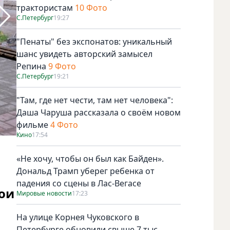
трактористам
10 Фото
С.Петербург
19:27
"Пенаты" без экспонатов: уникальный
шанс увидеть авторский замысел
Репина
9 Фото
С.Петербург
19:21
"Там, где нет чести, там нет человека":
Даша Чаруша рассказала о своём новом
фильме
4 Фото
Кино
17:54
«Не хочу, чтобы он был как Байден».
Дональд Трамп уберег ребенка от
падения со сцены в Лас-Вегасе
ои
Мировые новости
17:23
На улице Корнея Чуковского в
Петербурге обновили свыше 7 тыс.