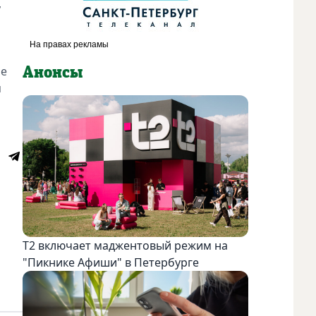
,
Алексей считает, что благодаря его картинам в петербург
"Metro"
бе
Анонсы
я
Т2 включает маджентовый режим на
"Пикнике Афиши" в Петербурге