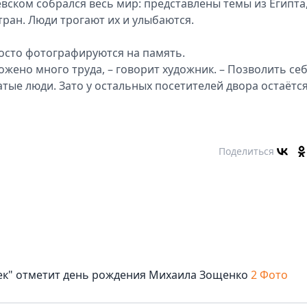
евском собрался весь мир: представлены темы из Египта
тран. Люди трогают их и улыбаются.
росто фотографируются на память.
ожено много труда, – говорит художник. – Позволить се
атые люди. Зато у остальных посетителей двора остаётс
Поделиться
век" отметит день рождения Михаила Зощенко
2 Фото