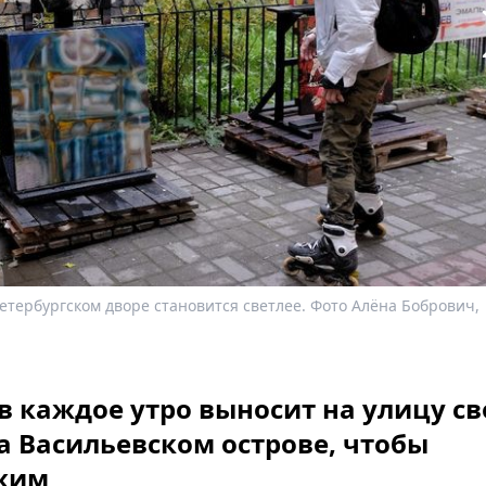
петербургском дворе становится светлее. Фото Алёна Бобрович,
 каждое утро выносит на улицу св
а Васильевском острове, чтобы
ожим