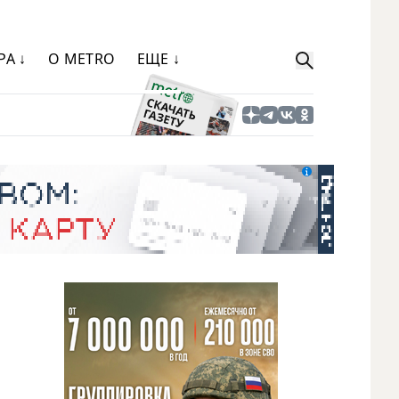
РА ↓
О METRO
ЕЩЕ ↓