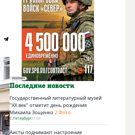
РЕКЛАМА
Социальная реклама
Последние новости
Государственный литературный музей
"ХХ век" отметит день рождения
Михаила Зощенко
2 Фото
С.Петербург
21:59
Аисты поднимают настроение