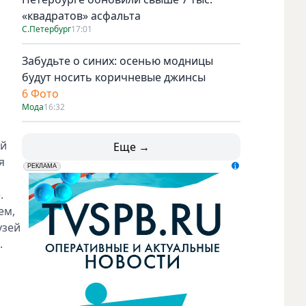
«квадратов» асфальта
С.Петербург
17:01
Забудьте о синих: осенью модницы
будут носить коричневые джинсы
6 Фото
Мода
16:32
ей
Еще →
я
erid: LdtCK5udn
АО "ГАТР", ИНН: 7841320717
РЕКЛАМА
.
ем,
узей
.