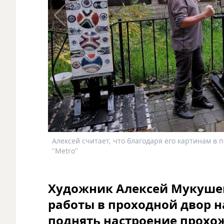
Алексей считает, что благодаря его картинам в 
"Metro"
Художник Алексей Мукушев
работы в проходной двор н
поднять настроение прох