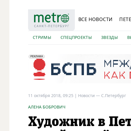
ВСЕ НОВОСТИ
ПЕТ
СТРИМЫ
СПЕЦПРОЕКТЫ
ЗВЕЗДЫ
В
erid: 2VfnxyFybV5
ПАО "Банк "Санкт-Петербург", ИНН: 7831000027
РЕКЛАМА
11 октября 2018, 09:25
|
Новости —
С.Петербург
АЛЕНА БОБРОВИЧ
Художник в Пе