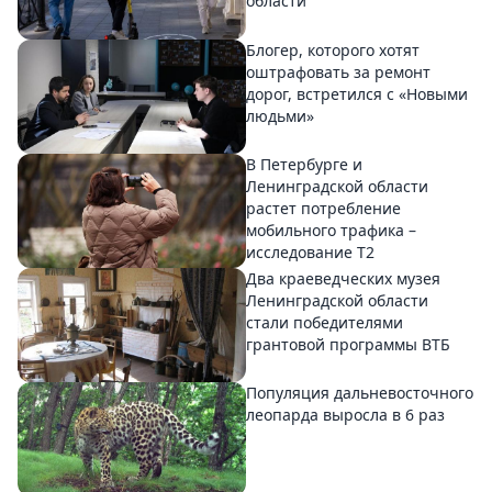
области
Блогер, которого хотят
оштрафовать за ремонт
дорог, встретился с «Новыми
людьми»
В Петербурге и
Ленинградской области
растет потребление
мобильного трафика –
исследование T2
Два краеведческих музея
Ленинградской области
стали победителями
грантовой программы ВТБ
Популяция дальневосточного
леопарда выросла в 6 раз