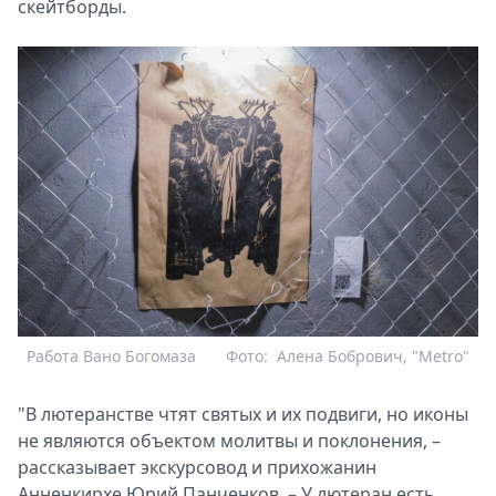
скейтборды.
Работа Вано Богомаза
Фото:
Алена Бобрович, "Metro"
"В лютеранстве чтят святых и их подвиги, но иконы
не являются объектом молитвы и поклонения, –
рассказывает экскурсовод и прихожанин
Анненкирхе Юрий Панченков. – У лютеран есть