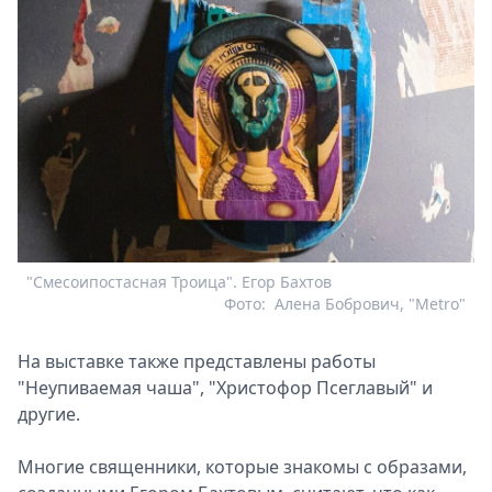
"Смесоипостасная Троица". Егор Бахтов
Фото:
Алена Бобрович, "Metro"
На выставке также представлены работы
"Неупиваемая чаша", "Христофор Псеглавый" и
другие.
Многие священники, которые знакомы с образами,