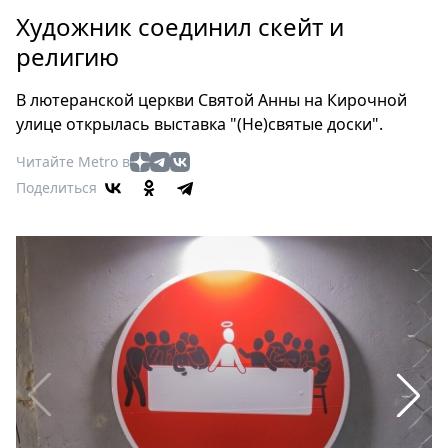
Петербург
Художник соединил скейт и
Россия
религию
Мир
Здоровье
В лютеранской церкви Святой Анны на Кирочной
Еда
улице открылась выставка "(Не)святые доски".
Туризм
Читайте Metro в
Мода
Поделиться
Театр
Кино
Афиша
Книги
Выставки
Пресс-
релизы
О
Metro
Стримы