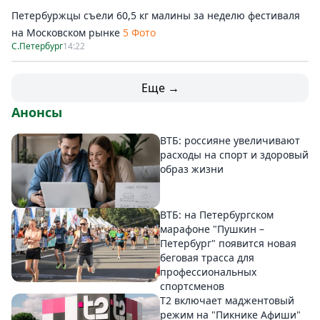
Петербуржцы съели 60,5 кг малины за неделю фестиваля
на Московском рынке
5 Фото
С.Петербург
14:22
Еще →
Анонсы
ВТБ: россияне увеличивают
расходы на спорт и здоровый
образ жизни
ВТБ: на Петербургском
марафоне "Пушкин –
Петербург" появится новая
беговая трасса для
профессиональных
спортсменов
Т2 включает маджентовый
режим на "Пикнике Афиши"