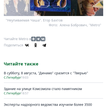
"Неупиваемая Чаша". Егор Бахтов
Фото:
Алена Бобрович, "Metro"
Читайте Metro в
Поделиться
Читайте также
В субботу, 8 августа, "Динамо" сразится с "Тверью"
С.Петербург
19:03
Здание на улице Комсомола стало памятником
С.Петербург
18:57
Эксперты надзорного ведомства изучили более 3500