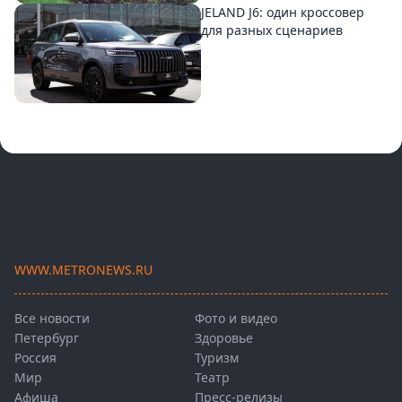
JELAND J6: один кроссовер
для разных сценариев
WWW.METRONEWS.RU
Все новости
Фото и видео
Петербург
Здоровье
Россия
Туризм
Мир
Театр
Афиша
Пресс-релизы