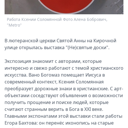
Спецпроекты
Звезды
Работа Ксении Соломянной Фото Алена Бобрович,
Р
Выборы
"Metro"
2026
Скачай
В лютеранской церкви Святой Анны на Кирочной
Metro
улице открылась выставка "(Не)святые доски".
Экспозиция знакомит с авторами, которые
интересно и свежо работают с темой христианского
искусства. Вано Богомаз помещает Иисуса в
современный контекст, Ксения Соломянная
преобразует дорожные знаки в христианские. С арт-
объектами соседствуют объявления о возможности
получить прощение и поиске людей, которые
считают странным верить в Бога в XXI веке.
Главными экспонатами этой выставки стали работы
Егора Бахтова: он перенёс иконопись на старые