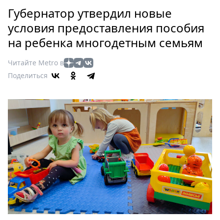
Петербург
Губернатор утвердил новые
Россия
условия предоставления пособия
Мир
на ребенка многодетным семьям
Здоровье
Еда
Читайте Metro в
Туризм
Поделиться
Мода
Театр
Кино
Афиша
Книги
Выставки
Пресс-
релизы
О
Metro
Стримы