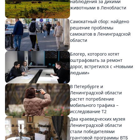
наблюдения за дикими
животными в Ленобласти
Самокатный сбор: найдено
решение проблемы
самокатов в Ленинградской
области
Блогер, которого хотят
оштрафовать за ремонт
дорог, встретился с «Новыми
людьми»
В Петербурге и
Ленинградской области
растет потребление
мобильного трафика –
исследование T2
Два краеведческих музея
Ленинградской области
стали победителями
грантовой программы ВТБ