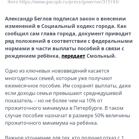
Фото https://www.gov.spb.ru/press/governor/315193/
Спецпроекты
Звезды
Александр Беглов подписал закон о внесении
Выборы
изменений в Социальный кодекс города. Как
2026
сообщил сам глава города, документ приводит
Скачай
ряд положений в соответствие с федеральными
Metro
нормами в части выплаты пособий в связи с
рождением ребёнка,
передает
Смольный.
Одно из ключевых нововведений касается
многодетных семей, которые уже получают
ежемесячное пособие. Им сохранят выплаты, даже
если доходы семьи превышают среднедушевой
показатель – но не более чем на 10% от
прожиточного минимума в Петербурге. В таком
случае пособие назначат в размере 50% величины
прожиточного минимума на ребёнка.
Важное уточнение для тех, кто получил отказ с 1