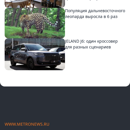
Популяция дальневосточного
леопарда выросла в 6 раз
JELAND J6: один кроссовер
для разных сценариев
WWW.METRONEWS.RU