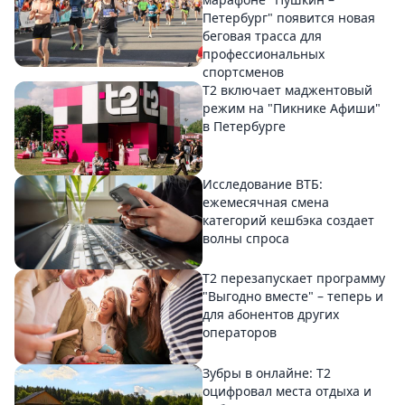
Петербург" появится новая
беговая трасса для
профессиональных
спортсменов
Т2 включает маджентовый
режим на "Пикнике Афиши"
в Петербурге
Исследование ВТБ:
ежемесячная смена
категорий кешбэка создает
волны спроса
Т2 перезапускает программу
"Выгодно вместе" – теперь и
для абонентов других
операторов
Зубры в онлайне: Т2
оцифровал места отдыха и