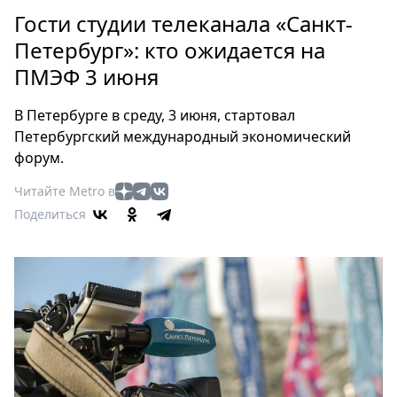
Петербург
Гости студии телеканала «Санкт-
Россия
Петербург»: кто ожидается на
Мир
ПМЭФ 3 июня
Здоровье
Еда
В Петербурге в среду, 3 июня, стартовал
Туризм
Петербургский международный экономический
Мода
форум.
Театр
Читайте Metro в
Кино
Поделиться
Афиша
Книги
Выставки
Пресс-
релизы
О
Metro
Стримы