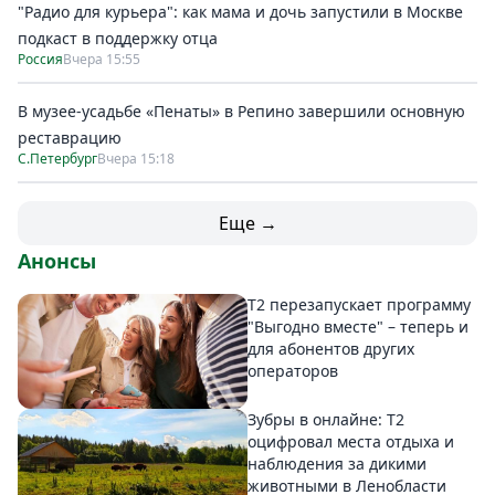
"Радио для курьера": как мама и дочь запустили в Москве
подкаст в поддержку отца
Россия
Вчера 15:55
В музее-усадьбе «Пенаты» в Репино завершили основную
реставрацию
С.Петербург
Вчера 15:18
Еще →
Анонсы
Т2 перезапускает программу
"Выгодно вместе" – теперь и
для абонентов других
операторов
Зубры в онлайне: Т2
оцифровал места отдыха и
наблюдения за дикими
животными в Ленобласти