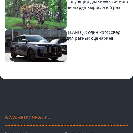
Популяция дальневосточного
леопарда выросла в 6 раз
JELAND J6: один кроссовер
для разных сценариев
WWW.METRONEWS.RU