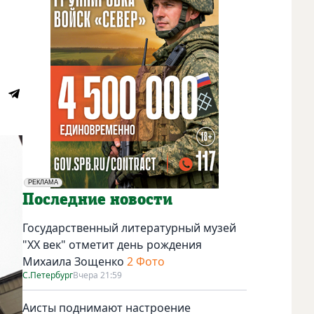
РЕКЛАМА
Социальная реклама
Последние новости
Государственный литературный музей
"ХХ век" отметит день рождения
Михаила Зощенко
2 Фото
С.Петербург
Вчера 21:59
Аисты поднимают настроение