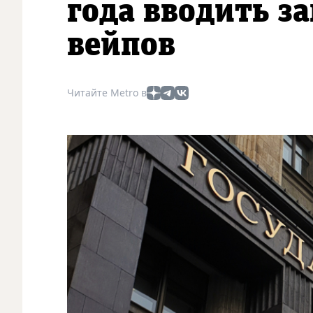
года вводить з
вейпов
Читайте Metro в