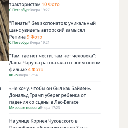
трактористам
10 Фото
С.Петербург
Вчера 19:27
"Пенаты" без экспонатов: уникальный
шанс увидеть авторский замысел
Репина
9 Фото
С.Петербург
Вчера 19:21
"Там, где нет чести, там нет человека":
Даша Чаруша рассказала о своём новом
фильме
4 Фото
Кино
Вчера 17:54
и
«Не хочу, чтобы он был как Байден».
Дональд Трамп уберег ребенка от
падения со сцены в Лас-Вегасе
Мировые новости
Вчера 17:23
На улице Корнея Чуковского в
Петербурге обновили свыше 7 тыс.