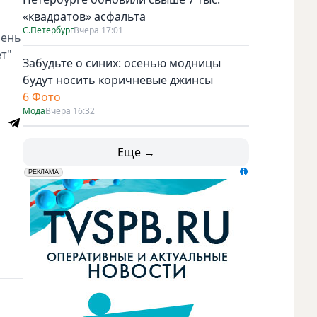
«квадратов» асфальта
С.Петербург
Вчера 17:01
чень
ет"
Забудьте о синих: осенью модницы
будут носить коричневые джинсы
6 Фото
Мода
Вчера 16:32
Еще →
erid: LdtCK5udn
АО "ГАТР", ИНН: 7841320717
РЕКЛАМА