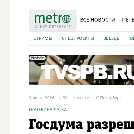
ВСЕ НОВОСТИ
ПЕТ
СТРИМЫ
СПЕЦПРОЕКТЫ
ЗВЕЗДЫ
В
erid: LdtCK5Efv
АО "ГАТР", ИНН: 7841320717
РЕКЛАМА
9 июня 2026, 14:36
|
Новости —
С.Петербург
ЕКАТЕРИНА ЛАТКА
Госдума разреш