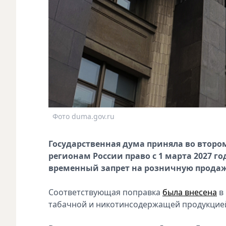
Фото duma.gov.ru
Государственная дума приняла во второ
регионам России право с 1 марта 2027 го
временный запрет на розничную продаж
Соответствующая поправка
была внесена
в 
табачной и никотинсодержащей продукцие