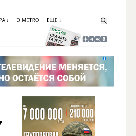
РА ↓
О METRO
ЕЩЕ ↓
7