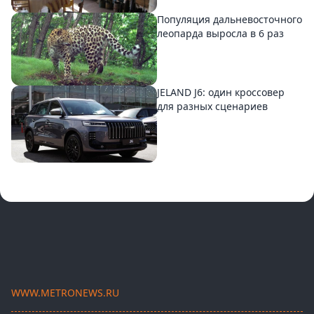
Популяция дальневосточного
леопарда выросла в 6 раз
JELAND J6: один кроссовер
для разных сценариев
WWW.METRONEWS.RU