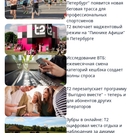
Петербург" появится новая
беговая трасса для
профессиональных
спортсменов
Т2 включает маджентовый
режим на "Пикнике Афиши"
в Петербурге
Исследование ВТБ:
ежемесячная смена
категорий кешбэка создает
волны спроса
Т2 перезапускает программу
"Выгодно вместе" – теперь и
для абонентов других
операторов
Зубры в онлайне: Т2
оцифровал места отдыха и
наблюдения за дикими