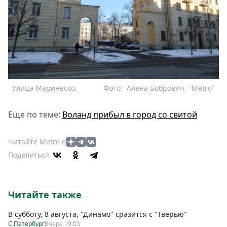
Улица Маринеско.
Фото:
Алена Бобрович, "Metro"
Еще по теме:
Воланд прибыл в город со свитой
Читайте Metro в
Поделиться
Читайте также
В субботу, 8 августа, "Динамо" сразится с "Тверью"
С.Петербург
Вчера 19:03