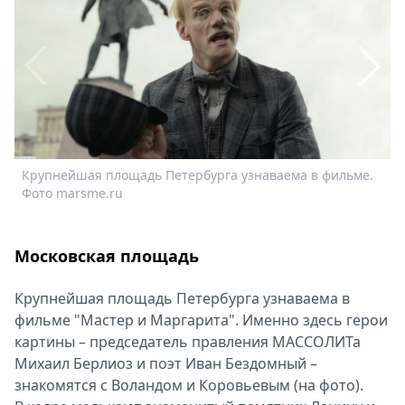
Спецпроекты
Звезды
Выборы
2026
Скачай
Metro
Крупнейшая площадь Петербурга узнаваема в фильме.
М
Фото marsme.ru
Московская площадь
Крупнейшая площадь Петербурга узнаваема в
фильме "Мастер и Маргарита". Именно здесь герои
картины – председатель правления МАССОЛИТа
Михаил Берлиоз и поэт Иван Бездомный –
знакомятся с Воландом и Коровьевым (на фото).