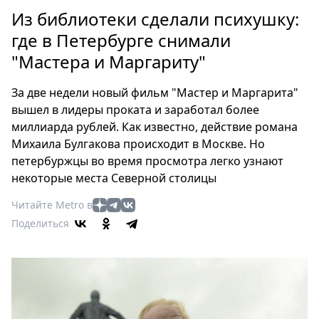
Петербург
Из библиотеки сделали психушку:
Россия
где в Петербурге снимали
Мир
"Мастера и Маргариту"
Здоровье
Еда
За две недели новый фильм "Мастер и Маргарита"
Туризм
вышел в лидеры проката и заработал более
Мода
миллиарда рублей. Как известно, действие романа
Театр
Михаила Булгакова происходит в Москве. Но
Кино
петербуржцы во время просмотра легко узнают
некоторые места Северной столицы
Афиша
Книги
Читайте Metro в
Выставки
Поделиться
Пресс-
релизы
О
Metro
Стримы