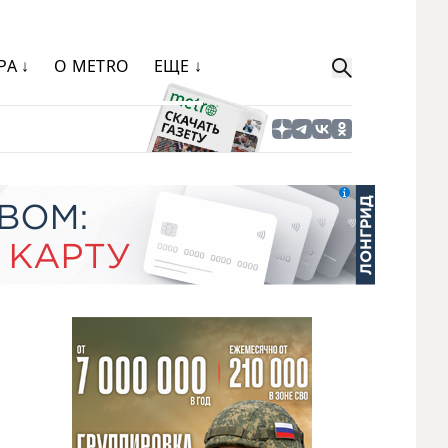
РА ↓
О METRO
ЕЩЕ ↓