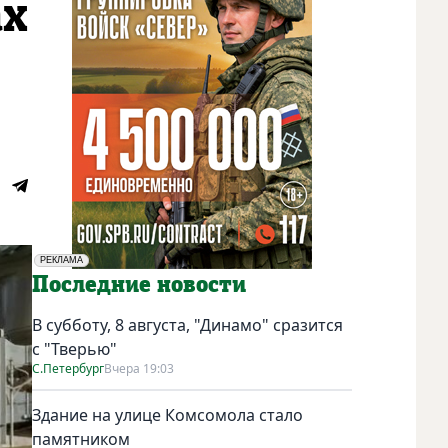
ах
РЕКЛАМА
Социальная реклама
Последние новости
В субботу, 8 августа, "Динамо" сразится
с "Тверью"
С.Петербург
Вчера 19:03
Здание на улице Комсомола стало
памятником