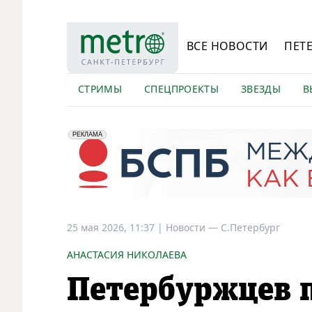
ВСЕ НОВОСТИ
ПЕТ
СТРИМЫ
СПЕЦПРОЕКТЫ
ЗВЕЗДЫ
В
erid: 2VfnxyFybV5
ПАО "Банк "Санкт-Петербург", ИНН: 7831000027
РЕКЛАМА
25 мая 2026, 11:37
|
Новости —
С.Петербург
АНАСТАСИЯ НИКОЛАЕВА
Петербуржцев 