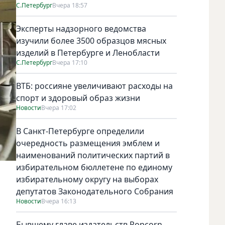
С.Петербург
Вчера 18:57
Эксперты надзорного ведомства
изучили более 3500 образцов мясных
изделий в Петербурге и Ленобласти
С.Петербург
Вчера 17:10
ВТБ: россияне увеличивают расходы на
спорт и здоровый образ жизни
Новости
Вчера 17:02
В Санкт-Петербурге определили
очередность размещения эмблем и
наименований политических партий в
избирательном бюллетене по единому
избирательному округу на выборах
депутатов Законодательного Собрания
Новости
Вчера 16:13
Бывшему главе издательств Popcorn