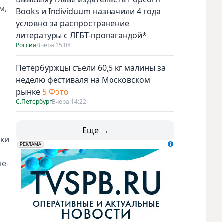
м,
Books и Individuum назначили 4 года
условно за распространение
литературы с ЛГБТ-пропагандой*
Россия
Вчера 15:08
Петербуржцы съели 60,5 кг малины за
неделю фестиваля на Московском
рынке
5 Фото
С.Петербург
Вчера 14:22
Еще →
вки
erid: LdtCK5udn
АО "ГАТР", ИНН: 7841320717
РЕКЛАМА
не-