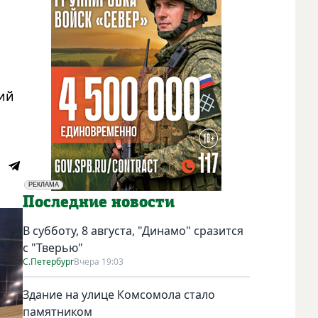
ий
РЕКЛАМА
Социальная реклама
Последние новости
В субботу, 8 августа, "Динамо" сразится
с "Тверью"
С.Петербург
Вчера 19:03
Здание на улице Комсомола стало
памятником