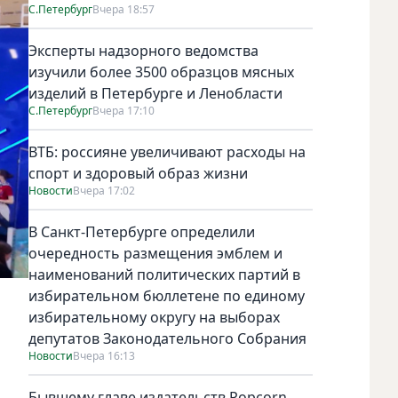
С.Петербург
Вчера 18:57
Эксперты надзорного ведомства
изучили более 3500 образцов мясных
изделий в Петербурге и Ленобласти
С.Петербург
Вчера 17:10
ВТБ: россияне увеличивают расходы на
спорт и здоровый образ жизни
Новости
Вчера 17:02
В Санкт-Петербурге определили
очередность размещения эмблем и
наименований политических партий в
избирательном бюллетене по единому
избирательному округу на выборах
депутатов Законодательного Собрания
Новости
Вчера 16:13
Бывшему главе издательств Popcorn