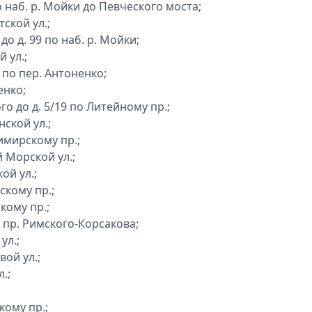
о наб. р. Мойки до Певческого моста;
тской ул.;
до д. 99 по наб. р. Мойки;
 ул.;
 по пер. Антоненко;
енко;
ого до д. 5/19 по Литейному пр.;
нской ул.;
имирскому пр.;
 Морской ул.;
ой ул.;
скому пр.;
кому пр.;
о пр. Римского-Корсакова;
ул.;
вой ул.;
.;
кому пр.;