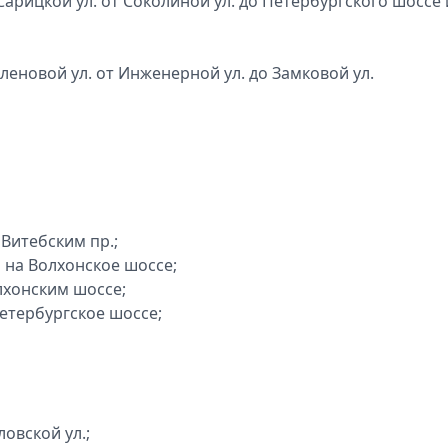
Сарицкой ул. от Соколиной ул. до Петербургского шоссе 
Кленовой ул. от Инженерной ул. до Замковой ул.
Витебским пр.;
 на Волхонское шоссе;
лхонским шоссе;
етербургское шоссе;
овской ул.;