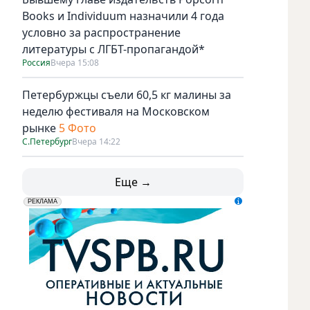
Books и Individuum назначили 4 года
условно за распространение
литературы с ЛГБТ-пропагандой*
Россия
Вчера 15:08
Петербуржцы съели 60,5 кг малины за
неделю фестиваля на Московском
рынке
5 Фото
С.Петербург
Вчера 14:22
Еще →
erid: LdtCK5udn
АО "ГАТР", ИНН: 7841320717
РЕКЛАМА