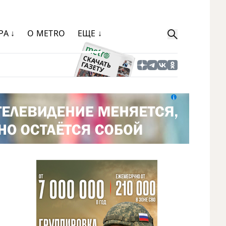
РА ↓
О METRO
ЕЩЕ ↓