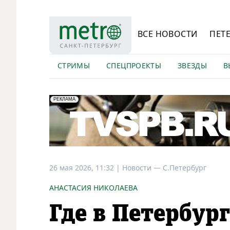
ВСЕ НОВОСТИ
ПЕТ
СТРИМЫ
СПЕЦПРОЕКТЫ
ЗВЕЗДЫ
В
erid: LdtCK5Efv
АО "ГАТР", ИНН: 7841320717
РЕКЛАМА
26 мая 2026, 11:32
|
Новости —
С.Петербург
АНАСТАСИЯ НИКОЛАЕВА
Где в Петербур