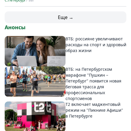
С.Петербург
7 авг
Еще →
Анонсы
ВТБ: россияне увеличивают
расходы на спорт и здоровый
образ жизни
ВТБ: на Петербургском
марафоне "Пушкин –
Петербург" появится новая
беговая трасса для
профессиональных
спортсменов
Т2 включает маджентовый
режим на "Пикнике Афиши"
в Петербурге