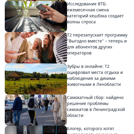
Исследование ВТБ:
ежемесячная смена
категорий кешбэка создает
волны спроса
Т2 перезапускает программу
"Выгодно вместе" – теперь и
для абонентов других
операторов
Зубры в онлайне: Т2
оцифровал места отдыха и
наблюдения за дикими
животными в Ленобласти
Самокатный сбор: найдено
решение проблемы
самокатов в Ленинградской
области
Блогер, которого хотят