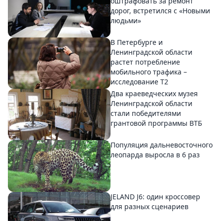
оштрафовать за ремонт
дорог, встретился с «Новыми
людьми»
В Петербурге и
Ленинградской области
растет потребление
мобильного трафика –
исследование T2
Два краеведческих музея
Ленинградской области
стали победителями
грантовой программы ВТБ
Популяция дальневосточного
леопарда выросла в 6 раз
JELAND J6: один кроссовер
для разных сценариев