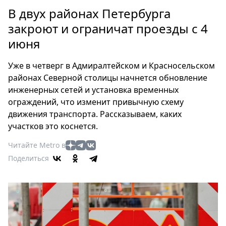
Петербург
В двух районах Петербурга
Россия
закроют и ограничат проезды с 4
Мир
июня
Здоровье
Еда
Уже в четверг в Адмиралтейском и Красносельском
Туризм
районах Северной столицы начнется обновление
Мода
инженерных сетей и установка временных
Театр
ограждений, что изменит привычную схему
Кино
движения транспорта. Рассказываем, каких
участков это коснется.
Афиша
Книги
Читайте Metro в
Выставки
Поделиться
Пресс-
релизы
О
Metro
Стримы