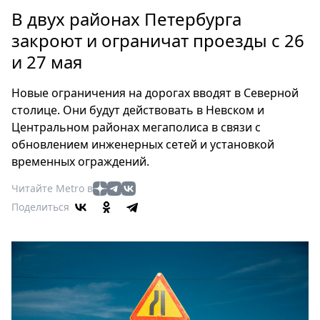
Петербург
В двух районах Петербурга
Россия
закроют и ограничат проезды с 26
Мир
и 27 мая
Здоровье
Еда
Новые ограничения на дорогах вводят в Северной
Туризм
столице. Они будут действовать в Невском и
Мода
Центральном районах мегаполиса в связи с
Театр
обновлением инженерных сетей и установкой
Кино
временных ограждений.
Афиша
Читайте Metro в
Книги
Поделиться
Выставки
Пресс-
релизы
О
Metro
Стримы