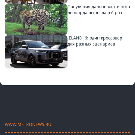
Популяция дальневосточного
леопарда выросла в 6 раз
JELAND J6: один кроссовер
для разных сценариев
WWW.METRONEWS.RU