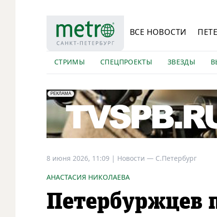
ВСЕ НОВОСТИ
ПЕТ
СТРИМЫ
СПЕЦПРОЕКТЫ
ЗВЕЗДЫ
В
erid: LdtCK5Efv
АО "ГАТР", ИНН: 7841320717
РЕКЛАМА
8 июня 2026, 11:09
|
Новости —
С.Петербург
АНАСТАСИЯ НИКОЛАЕВА
Петербуржцев 