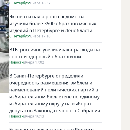
С.Петербург
Вчера 18:57
Эксперты надзорного ведомства
изучили более 3500 образцов мясных
изделий в Петербурге и Ленобласти
С.Петербург
Вчера 17:10
ВТБ: россияне увеличивают расходы на
спорт и здоровый образ жизни
Новости
Вчера 17:02
В Санкт-Петербурге определили
очередность размещения эмблем и
наименований политических партий в
избирательном бюллетене по единому
избирательному округу на выборах
депутатов Законодательного Собрания
Новости
Вчера 16:13
Бывшему главе издательств Popcorn