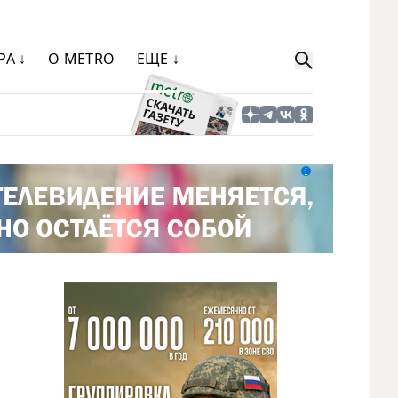
РА ↓
О METRO
ЕЩЕ ↓