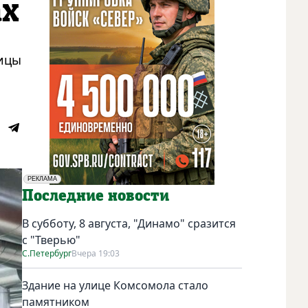
ах
лицы
РЕКЛАМА
Социальная реклама
Последние новости
В субботу, 8 августа, "Динамо" сразится
с "Тверью"
С.Петербург
Вчера 19:03
Здание на улице Комсомола стало
памятником