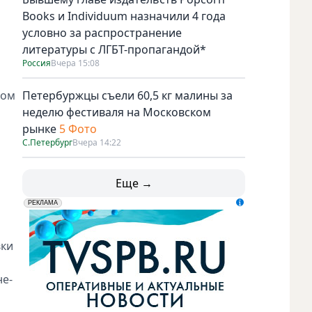
Books и Individuum назначили 4 года
условно за распространение
литературы с ЛГБТ-пропагандой*
Россия
Вчера 15:08
ком
Петербуржцы съели 60,5 кг малины за
неделю фестиваля на Московском
рынке
5 Фото
С.Петербург
Вчера 14:22
Еще →
erid: LdtCK5udn
АО "ГАТР", ИНН: 7841320717
РЕКЛАМА
вки
не-