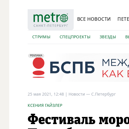
ВСЕ НОВОСТИ
ПЕТ
СТРИМЫ
СПЕЦПРОЕКТЫ
ЗВЕЗДЫ
В
erid: 2VfnxyFybV5
ПАО "Банк "Санкт-Петербург", ИНН: 7831000027
РЕКЛАМА
25 мая 2021, 12:48
|
Новости —
С.Петербург
КСЕНИЯ ГАЙЗЛЕР
Фестиваль мор