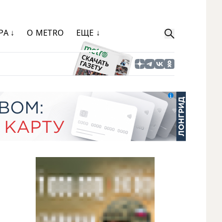
РА ↓
О METRO
ЕЩЕ ↓