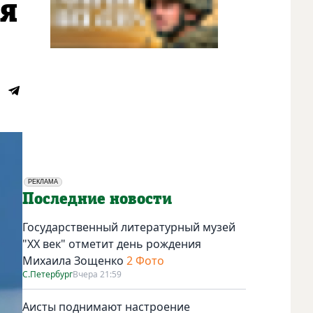
ся
РЕКЛАМА
Социальная реклама
Последние новости
Государственный литературный музей
"ХХ век" отметит день рождения
Михаила Зощенко
2 Фото
С.Петербург
Вчера 21:59
Аисты поднимают настроение