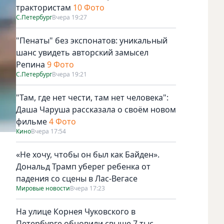
трактористам
10 Фото
С.Петербург
Вчера 19:27
"Пенаты" без экспонатов: уникальный
шанс увидеть авторский замысел
Репина
9 Фото
С.Петербург
Вчера 19:21
"Там, где нет чести, там нет человека":
Даша Чаруша рассказала о своём новом
фильме
4 Фото
Кино
Вчера 17:54
«Не хочу, чтобы он был как Байден».
Дональд Трамп уберег ребенка от
падения со сцены в Лас-Вегасе
Мировые новости
Вчера 17:23
На улице Корнея Чуковского в
Петербурге обновили свыше 7 тыс.