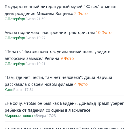
Государственный литературный музей "ХХ век" отметит
день рождения Михаила Зощенко
2 Фото
С.Петербург
Вчера 21:59
Аисты поднимают настроение трактористам
10 Фото
С.Петербург
Вчера 19:27
"Пенаты" без экспонатов: уникальный шанс увидеть
авторский замысел Репина
9 Фото
С.Петербург
Вчера 19:21
"Там, где нет чести, там нет человека": Даша Чаруша
рассказала о своём новом фильме
4 Фото
Кино
Вчера 17:54
«Не хочу, чтобы он был как Байден». Дональд Трамп уберег
ребенка от падения со сцены в Лас-Вегасе
Мировые новости
Вчера 17:23