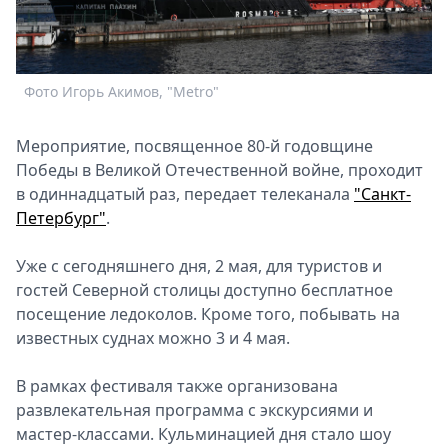
Спецпроекты
Звезды
Выборы
Фото Игорь Акимов, "Metro"
Ф
2026
Скачай
Metro
Мероприятие, посвященное 80-й годовщине
Победы в Великой Отечественной войне, проходит
в одиннадцатый раз, передает телеканала
"Санкт-
Петербург"
.
Уже с сегодняшнего дня, 2 мая, для туристов и
гостей Северной столицы доступно бесплатное
посещение ледоколов. Кроме того, побывать на
известных суднах можно 3 и 4 мая.
В рамках фестиваля также организована
развлекательная программа с экскурсиями и
мастер-классами. Кульминацией дня стало шоу