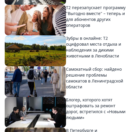
Т2 перезапускает программу
"Выгодно вместе" – теперь и
для абонентов других
операторов
Зубры в онлайне: Т2
оцифровал места отдыха и
наблюдения за дикими
животными в Ленобласти
Самокатный сбор: найдено
решение проблемы
самокатов в Ленинградской
области
Блогер, которого хотят
оштрафовать за ремонт
дорог, встретился с «Новыми
людьми»
В Петербурге и