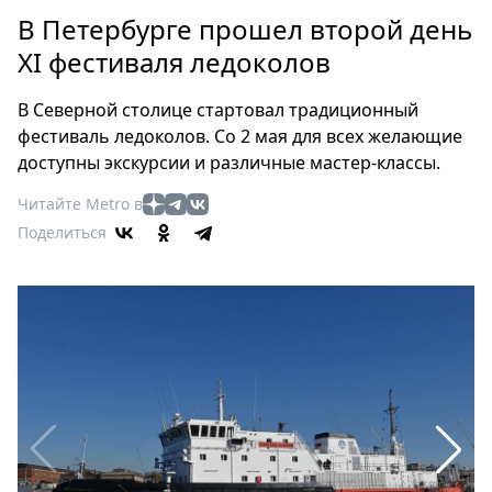
Петербург
В Петербурге прошел второй день
Россия
XI фестиваля ледоколов
Мир
Здоровье
В Северной столице стартовал традиционный
Еда
фестиваль ледоколов. Со 2 мая для всех желающие
Туризм
доступны экскурсии и различные мастер-классы.
Мода
Читайте Metro в
Театр
Поделиться
Кино
Афиша
Книги
Выставки
Пресс-
релизы
О
Metro
Стримы