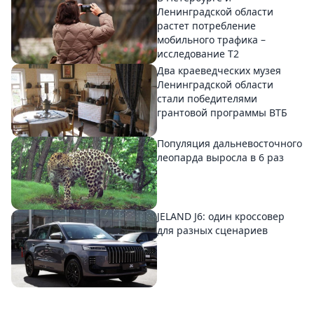
Ленинградской области
растет потребление
мобильного трафика –
исследование T2
Два краеведческих музея
Ленинградской области
стали победителями
грантовой программы ВТБ
Популяция дальневосточного
леопарда выросла в 6 раз
JELAND J6: один кроссовер
для разных сценариев