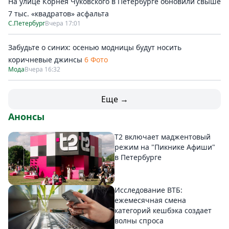
На улице Корнея Чуковского в Петербурге обновили свыше
7 тыс. «квадратов» асфальта
С.Петербург
Вчера 17:01
Забудьте о синих: осенью модницы будут носить
коричневые джинсы
6 Фото
Мода
Вчера 16:32
Еще →
Анонсы
Т2 включает маджентовый
режим на "Пикнике Афиши"
в Петербурге
Исследование ВТБ:
ежемесячная смена
категорий кешбэка создает
волны спроса