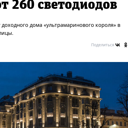
т 260 светодиодов
у доходного дома «ультрамаринового короля» в
лицы.
Поделиться