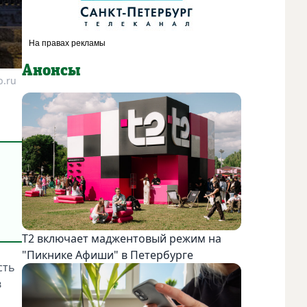
Анонсы
b.ru
Т2 включает маджентовый режим на
"Пикнике Афиши" в Петербурге
сть
в