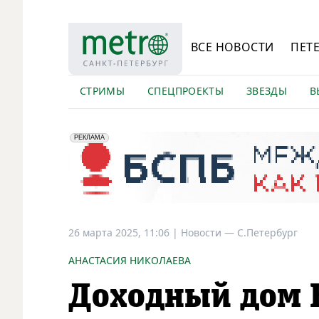
ВСЕ НОВОСТИ
ПЕТ
СТРИМЫ
СПЕЦПРОЕКТЫ
ЗВЕЗДЫ
В
erid: 2VfnxyFybV5
ПАО "Банк "Санкт-Петербург", ИНН: 7831000027
РЕКЛАМА
26 марта 2025, 11:06
|
Новости —
С.Петербург
АНАСТАСИЯ НИКОЛАЕВА
Доходный дом В