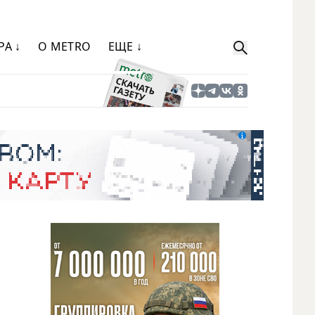
РА ↓
О METRO
ЕЩЕ ↓