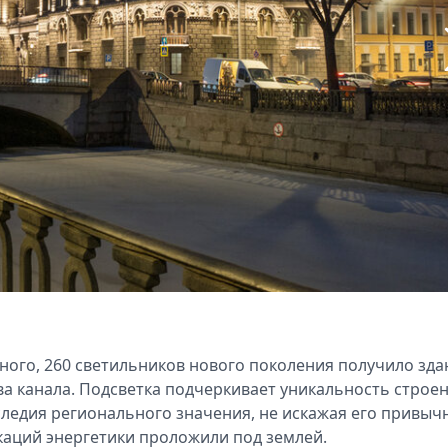
ного, 260 светильников нового поколения получило зда
а канала. Подсветка подчеркивает уникальность строен
следия регионального значения, не искажая его привыч
каций энергетики проложили под землей.