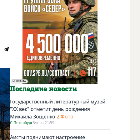
РЕКЛАМА
Социальная реклама
Последние новости
Государственный литературный музей
"ХХ век" отметит день рождения
Михаила Зощенко
2 Фото
С.Петербург
Вчера 21:59
Аисты поднимают настроение