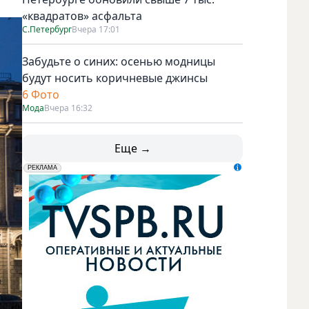
«квадратов» асфальта
С.Петербург
Вчера 17:01
Забудьте о синих: осенью модницы
будут носить коричневые джинсы
6 Фото
Мода
Вчера 16:32
Еще →
erid: LdtCK5udn
АО "ГАТР", ИНН: 7841320717
РЕКЛАМА