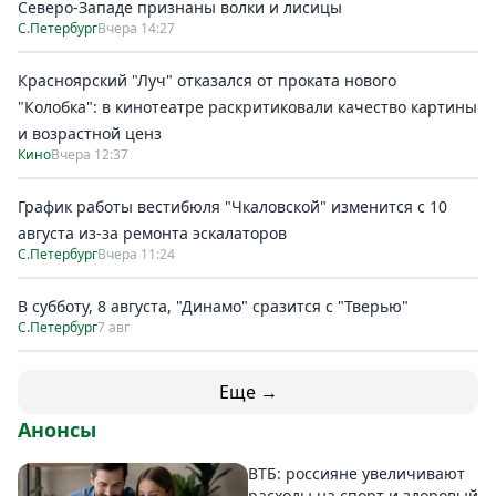
Северо-Западе признаны волки и лисицы
С.Петербург
Вчера 14:27
Красноярский "Луч" отказался от проката нового
"Колобка": в кинотеатре раскритиковали качество картины
и возрастной ценз
Кино
Вчера 12:37
График работы вестибюля "Чкаловской" изменится с 10
августа из-за ремонта эскалаторов
С.Петербург
Вчера 11:24
В субботу, 8 августа, "Динамо" сразится с "Тверью"
С.Петербург
7 авг
Еще →
Анонсы
ВТБ: россияне увеличивают
расходы на спорт и здоровый