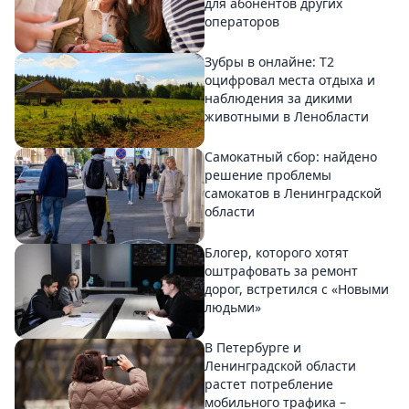
для абонентов других
операторов
Зубры в онлайне: Т2
оцифровал места отдыха и
наблюдения за дикими
животными в Ленобласти
Самокатный сбор: найдено
решение проблемы
самокатов в Ленинградской
области
Блогер, которого хотят
оштрафовать за ремонт
дорог, встретился с «Новыми
людьми»
В Петербурге и
Ленинградской области
растет потребление
мобильного трафика –