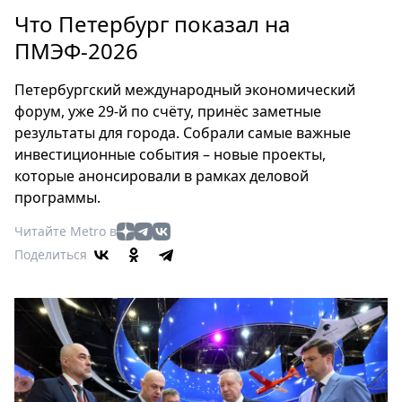
Петербург
Что Петербург показал на
Россия
ПМЭФ-2026
Мир
Здоровье
Петербургский международный экономический
Еда
форум, уже 29-й по счёту, принёс заметные
Туризм
результаты для города. Собрали самые важные
Мода
инвестиционные события – новые проекты,
Театр
которые анонсировали в рамках деловой
программы.
Кино
Афиша
Читайте Metro в
Книги
Поделиться
Выставки
Пресс-
релизы
О
Metro
Стримы