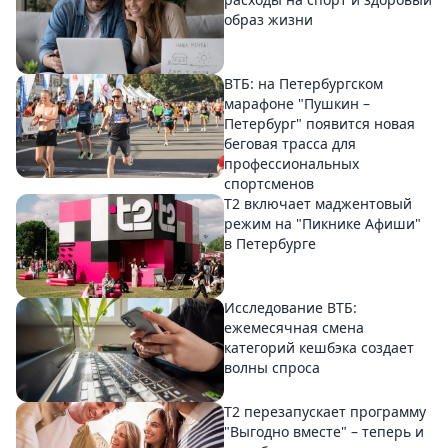
образ жизни
ВТБ: на Петербургском
марафоне "Пушкин –
Петербург" появится новая
беговая трасса для
профессиональных
спортсменов
Т2 включает маджентовый
режим на "Пикнике Афиши"
в Петербурге
Исследование ВТБ:
ежемесячная смена
категорий кешбэка создает
волны спроса
Т2 перезапускает программу
"Выгодно вместе" – теперь и