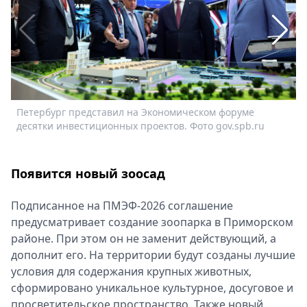
Спецпроекты
Звезды
Выборы
2026
Скачай
Metro
Петербург представил на Экономическом форуме
М
десятки инвестиционных проектов. Фото gov.spb.ru
п
Т
Появится новый зоосад
Подписанное на ПМЭФ-2026 соглашение
предусматривает создание зоопарка в Приморском
районе. При этом он не заменит действующий, а
дополнит его. На территории будут созданы лучшие
условия для содержания крупных животных,
сформировано уникальное культурное, досуговое и
просветительское пространство. Также новый