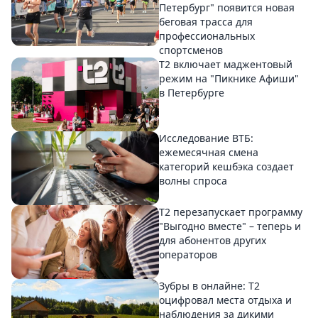
Петербург" появится новая
беговая трасса для
профессиональных
спортсменов
Т2 включает маджентовый
режим на "Пикнике Афиши"
в Петербурге
Исследование ВТБ:
ежемесячная смена
категорий кешбэка создает
волны спроса
Т2 перезапускает программу
"Выгодно вместе" – теперь и
для абонентов других
операторов
Зубры в онлайне: Т2
оцифровал места отдыха и
наблюдения за дикими