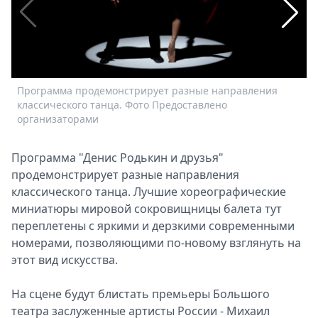
Спецпроекты
Звезды
Выборы
2026
Скачай
Программа продемонстрирует разные направления
И
Metro
классического танца. Фото Предоставлено
Ф
организаторами
Программа "Денис Родькин и друзья"
продемонстрирует разные направления
классического танца. Лучшие хореографические
миниатюры мировой сокровищницы балета тут
переплетены с яркими и дерзкими современными
номерами, позволяющими по-новому взглянуть на
этот вид искусства.
На сцене будут блистать премьеры Большого
театра заслуженные артисты России - Михаил