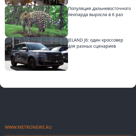
Популяция дальневосточного
леопарда выросла в 6 раз
JELAND J6: один кроссовер
для разных сценариев
WWW.METRONEWS.RU