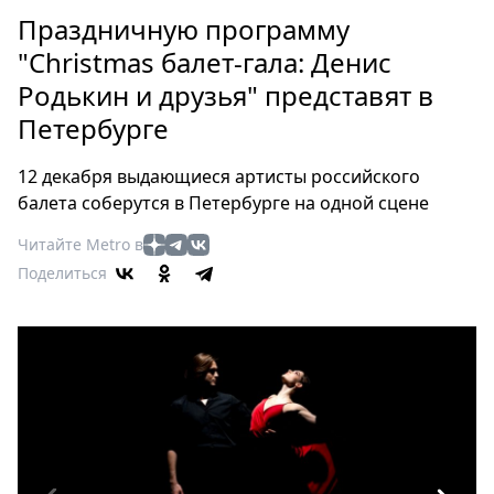
Петербург
Праздничную программу
Россия
"Christmas балет-гала: Денис
Мир
Родькин и друзья" представят в
Здоровье
Петербурге
Еда
Туризм
12 декабря выдающиеся артисты российского
Мода
балета соберутся в Петербурге на одной сцене
Театр
Читайте Metro в
Кино
Поделиться
Афиша
Книги
Выставки
Пресс-
релизы
О
Metro
Стримы