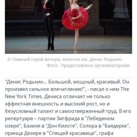
И главный герой вечера, конечно же, Денис Родькин.
Фото:
Предоставлено организаторами
"Денис Родькин… Большой, мощный, красивый. Он
произвел сильное впечатление!", - писал о нем The
New York Times. Дениса отличает не только
эффектная внешность и высокий рост, но и
безусловный талант и самоотверженный труд. В его
репертуаре – партии Зигфрида в "Лебедином
озере", Базиля в "Дон Кихоте", Солора в "Баядерке",
принца Дезире в "Спящей красавице", графа