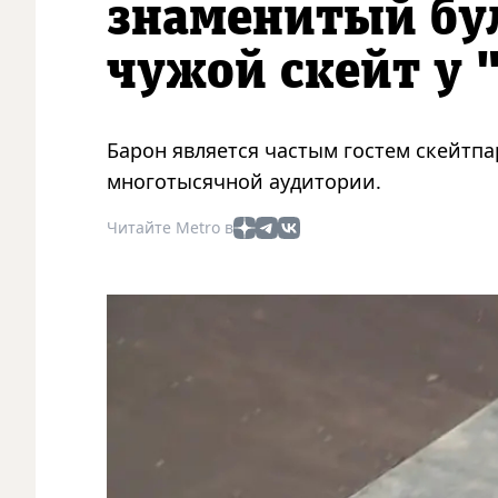
знаменитый бул
чужой скейт у 
Барон является частым гостем скейтпа
многотысячной аудитории.
Читайте Metro в