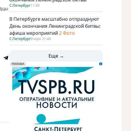
С.Петербург
11:30
идцы
В Петербурге масштабно отпразднуют
День окончания Ленинградской битвы:
афиша мероприятий
2 Фото
С.Петербург
Вчера 21:48
Еще →
erid: LdtCK5udn
АО "ГАТР", ИНН: 7841320717
РЕКЛАМА