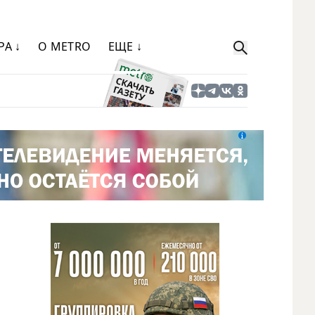
РА ↓
О METRO
ЕЩЕ ↓