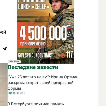
оей
РЕКЛАМА
Социальная реклама
Последние новости
"Уже 25 лет это не ем": Ирина Ортман
раскрыла секрет своей прекрасной
формы
Звезды
15:11
В Петербурге почтили память