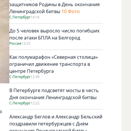
защитников Родины в День окончания
Ленинградской битвы
10 Фото
С.Петербург
14:16
До 5 человек выросло число погибших
после атаки БПЛА на Белгород
Россия
13:25
Как полумарафон «Северная столица»
ограничил движение транспорта в
центре Петербурга
С.Петербург
12:39
В Петербурге подсветят мосты в честь
Дня окончания Ленинградской битвы
С.Петербург
12:22
в
Александр Беглов и Александр Бельский
поздравили петербуржцев с Днём
окончания Ленинградской битвы