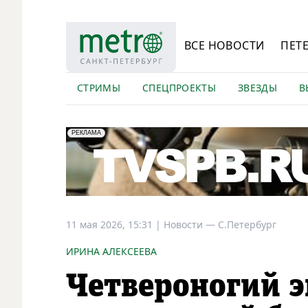
ВСЕ НОВОСТИ
ПЕТ
СТРИМЫ
СПЕЦПРОЕКТЫ
ЗВЕЗДЫ
В
erid: LdtCK5Efv
АО "ГАТР", ИНН: 7841320717
РЕКЛАМА
11 мая 2026, 15:31
|
Новости —
С.Петербург
ИРИНА АЛЕКСЕЕВА
Четвероногий э