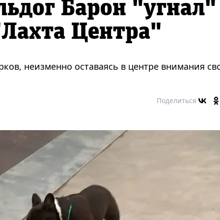
ьдог Барон "угнал"
"Лахта Центра"
рков, неизменно оставаясь в центре внимания св
Поделиться