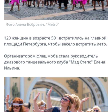
Спецпроекты
Звезды
Выборы
2026
Фото Алена Бобрович, "Metro"
Ф
Скачай
Metro
120 женщин в возрасте 50+ встретились на главной
площади Петербурга, чтобы весело встретить лето.
Организатором флешмоба стала руководитель
джазового танцевального клуба "Мэд Степс" Елена
Ильина.