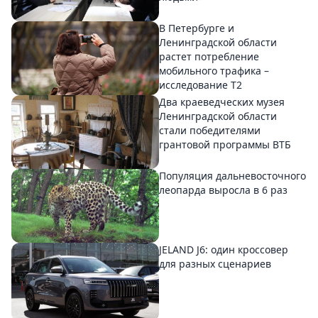
В Петербурге и
Ленинградской области
растет потребление
мобильного трафика –
исследование T2
Два краеведческих музея
Ленинградской области
стали победителями
грантовой программы ВТБ
Популяция дальневосточного
леопарда выросла в 6 раз
JELAND J6: один кроссовер
для разных сценариев