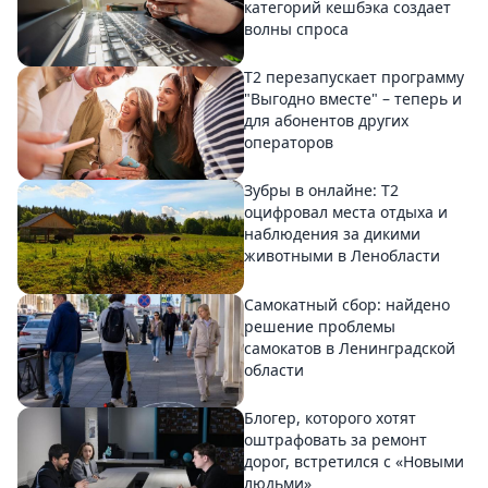
категорий кешбэка создает
волны спроса
Т2 перезапускает программу
"Выгодно вместе" – теперь и
для абонентов других
операторов
Зубры в онлайне: Т2
оцифровал места отдыха и
наблюдения за дикими
животными в Ленобласти
Самокатный сбор: найдено
решение проблемы
самокатов в Ленинградской
области
Блогер, которого хотят
оштрафовать за ремонт
дорог, встретился с «Новыми
людьми»