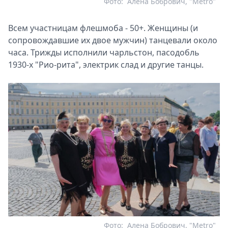
Фото:
Алена Бобрович, "Metro"
Всем участницам флешмоба - 50+. Женщины (и
сопровождавшие их двое мужчин) танцевали около
часа. Трижды исполнили чарльстон, пасодобль
1930-х "Рио-рита", электрик слад и другие танцы.
Фото:
Алена Бобрович, "Metro"