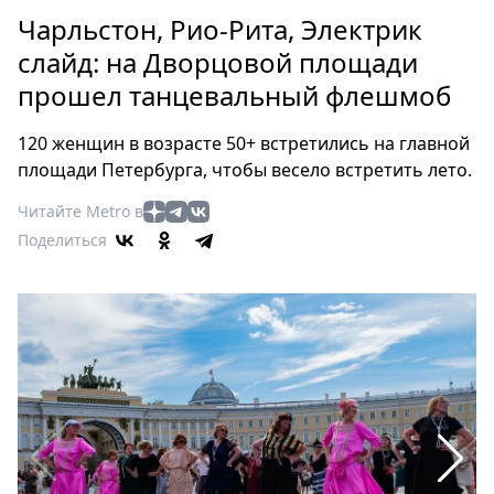
Петербург
Чарльстон, Рио-Рита, Электрик
Россия
слайд: на Дворцовой площади
Мир
прошел танцевальный флешмоб
Здоровье
Еда
120 женщин в возрасте 50+ встретились на главной
Туризм
площади Петербурга, чтобы весело встретить лето.
Мода
Читайте Metro в
Театр
Поделиться
Кино
Афиша
Книги
Выставки
Пресс-
релизы
О
Metro
Стримы