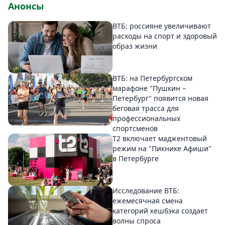
Анонсы
ВТБ: россияне увеличивают
расходы на спорт и здоровый
образ жизни
ВТБ: на Петербургском
марафоне "Пушкин –
Петербург" появится новая
беговая трасса для
профессиональных
спортсменов
Т2 включает маджентовый
режим на "Пикнике Афиши"
в Петербурге
Исследование ВТБ:
ежемесячная смена
категорий кешбэка создает
волны спроса