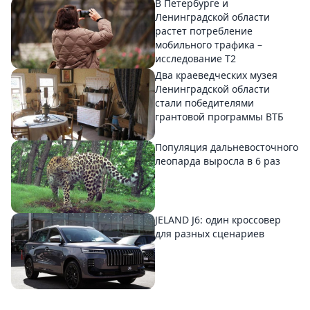
В Петербурге и
Ленинградской области
растет потребление
мобильного трафика –
исследование T2
Два краеведческих музея
Ленинградской области
стали победителями
грантовой программы ВТБ
Популяция дальневосточного
леопарда выросла в 6 раз
JELAND J6: один кроссовер
для разных сценариев