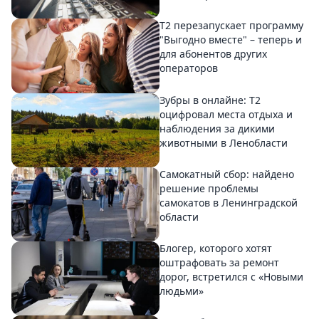
Т2 перезапускает программу
"Выгодно вместе" – теперь и
для абонентов других
операторов
Зубры в онлайне: Т2
оцифровал места отдыха и
наблюдения за дикими
животными в Ленобласти
Самокатный сбор: найдено
решение проблемы
самокатов в Ленинградской
области
Блогер, которого хотят
оштрафовать за ремонт
дорог, встретился с «Новыми
людьми»