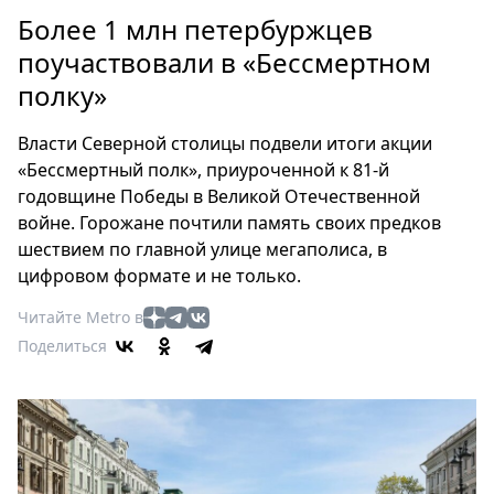
Петербург
Более 1 млн петербуржцев
Россия
поучаствовали в «Бессмертном
Мир
полку»
Здоровье
Еда
Власти Северной столицы подвели итоги акции
Туризм
«Бессмертный полк», приуроченной к 81-й
Мода
годовщине Победы в Великой Отечественной
Театр
войне. Горожане почтили память своих предков
Кино
шествием по главной улице мегаполиса, в
цифровом формате и не только.
Афиша
Книги
Читайте Metro в
Выставки
Поделиться
Пресс-
релизы
О
Metro
Стримы