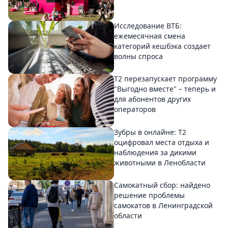
Исследование ВТБ:
ежемесячная смена
категорий кешбэка создает
волны спроса
Т2 перезапускает программу
"Выгодно вместе" – теперь и
для абонентов других
операторов
Зубры в онлайне: Т2
оцифровал места отдыха и
наблюдения за дикими
животными в Ленобласти
Самокатный сбор: найдено
решение проблемы
самокатов в Ленинградской
области