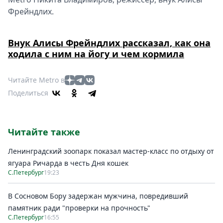
Фрейндлих.
Внук Алисы Фрейндлих рассказал, как она
ходила с ним на йогу и чем кормила
Читайте Metro в
Поделиться
Читайте также
Ленинградский зоопарк показал мастер-класс по отдыху от
ягуара Ричарда в честь Дня кошек
С.Петербург
19:23
В Сосновом Бору задержан мужчина, повредивший
памятник ради "проверки на прочность"
С.Петербург
16:55