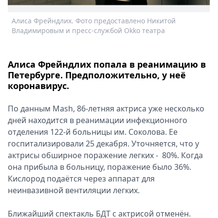
Спецпроекты
Алиса Фрейндлих. Фото предоставлено Никитой
Звезды
Владимировым и пресс-службой Okko театра
Выборы
2026
Скачай
Алиса Фрейндлих попала в реанимацию в
Metro
Петербурге. Предположительно, у неё
коронавирус.
По данным Mash, 86-летняя актриса уже несколько
дней находится в реанимации инфекционного
отделения 122-й больницы им. Соколова. Ее
госпитализировали 25 декабря. Уточняется, что у
актрисы обширное поражение легких - 80%. Когда
она прибыла в больницу, поражение было 36%.
Кислород подаётся через аппарат для
неинвазивной вентиляции легких.
Ближайший спектакль БДТ с актрисой отменён.