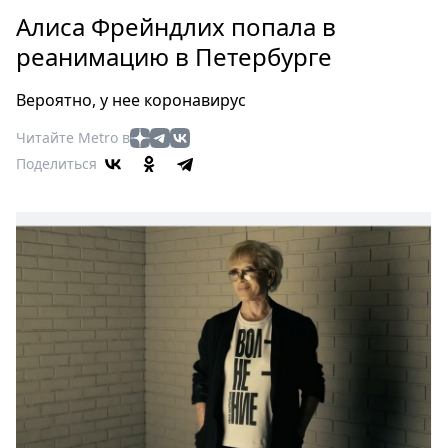
Петербург
Алиса Фрейндлих попала в
Россия
реанимацию в Петербурге
Мир
Здоровье
Вероятно, у нее коронавирус
Еда
Читайте Metro в
Туризм
Поделиться
Мода
Театр
Кино
Афиша
Книги
Выставки
Пресс-
релизы
О
Metro
Стримы