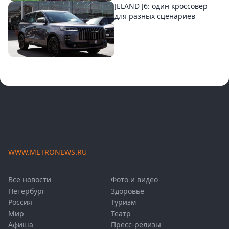
JELAND J6: один кроссовер
для разных сценариев
WWW.METRONEWS.RU
Все новости
Фото и видео
Петербург
Здоровье
Россия
Туризм
Мир
Театр
Афиша
Пресс-релизы