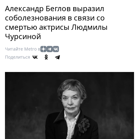
Петербург
Александр Беглов выразил
Россия
соболезнования в связи со
Мир
смертью актрисы Людмилы
Здоровье
Чурсиной
Еда
Туризм
Читайте Metro в
Мода
Поделиться
Театр
Кино
Афиша
Книги
Выставки
Пресс-
релизы
О
Metro
Стримы