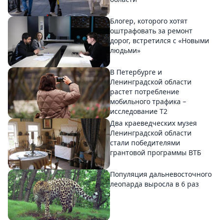
Блогер, которого хотят
оштрафовать за ремонт
дорог, встретился с «Новыми
людьми»
В Петербурге и
Ленинградской области
растет потребление
мобильного трафика –
исследование T2
Два краеведческих музея
Ленинградской области
стали победителями
грантовой программы ВТБ
Популяция дальневосточного
леопарда выросла в 6 раз