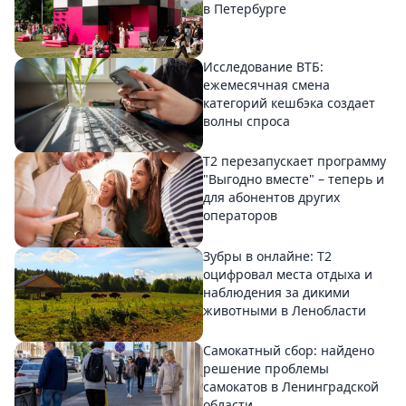
в Петербурге
Исследование ВТБ:
ежемесячная смена
категорий кешбэка создает
волны спроса
Т2 перезапускает программу
"Выгодно вместе" – теперь и
для абонентов других
операторов
Зубры в онлайне: Т2
оцифровал места отдыха и
наблюдения за дикими
животными в Ленобласти
Самокатный сбор: найдено
решение проблемы
самокатов в Ленинградской
области