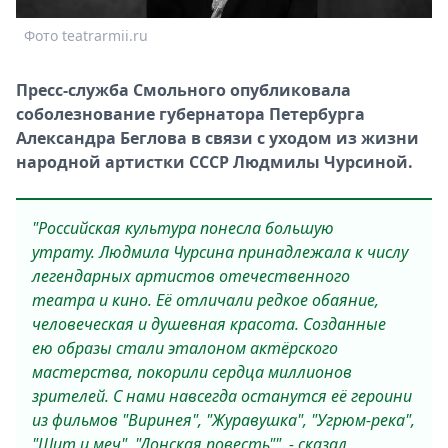
Спецпроекты
Фото teatrarmii.ru
Звезды
Выборы
Пресс-служба Смольного опубликовала
2026
соболезнование губернатора Петербурга
Скачай
Александра Беглова в связи с уходом из жизни
Metro
народной артистки СССР Людмилы Чурсиной.
"Российская культура понесла большую
утрату. Людмила Чурсина принадлежала к числу
легендарных артистов отечественного
театра и кино. Её отличали редкое обаяние,
человеческая и душевная красота. Созданные
ею образы стали эталоном актёрского
мастерства, покорили сердца миллионов
зрителей. С нами навсегда останутся её героини
из фильмов "Виринея", "Журавушка", "Угрюм‑река",
"Щит и меч", "Донская повесть"", - сказал