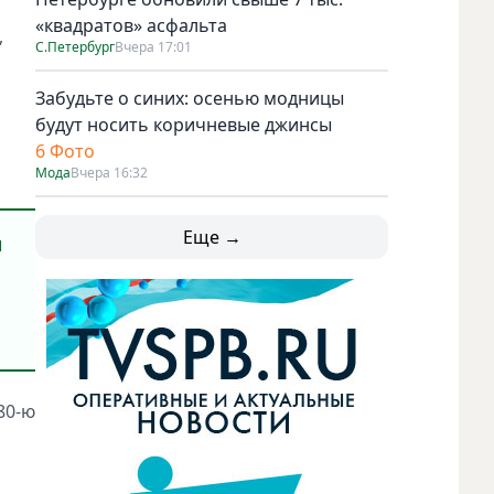
«квадратов» асфальта
,
С.Петербург
Вчера 17:01
Забудьте о синих: осенью модницы
будут носить коричневые джинсы
6 Фото
Мода
Вчера 16:32
Еще →
и
80-ю