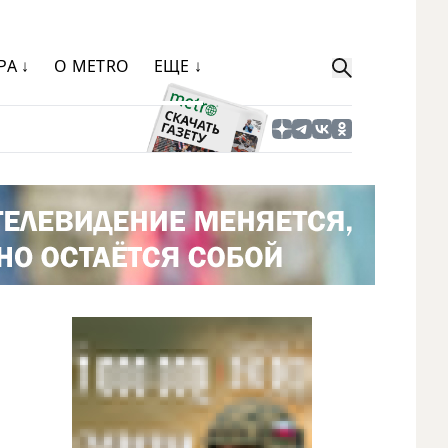
РА ↓
О METRO
ЕЩЕ ↓