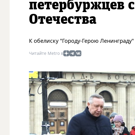
петербуржцев с
Отечества
К обелиску "Городу-Герою Ленинграду
Читайте Metro в