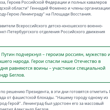
юза, Героев Российской Федерации и полных кавалеров
дской области" Геннадий Фоменко и члены организации
оду-Герою Ленинграду" на Площади Восстания.
авители Всероссийского детско-юношеского военно-
нкт-Петербургского отделения Российского движения
Путин подчеркнул – героизм россиян, мужество 
ашего народа. Герои спасли наше Отечество в
одня равняются воины – участники специальной
ндр Беглов.
, по решению Президента, в эти дни готовятся отметить 
да от фашистской блокады. "Нашему городу одному из
род-Герой". Ленинград был удостоен его за массовый
тметил Александр Беглов.