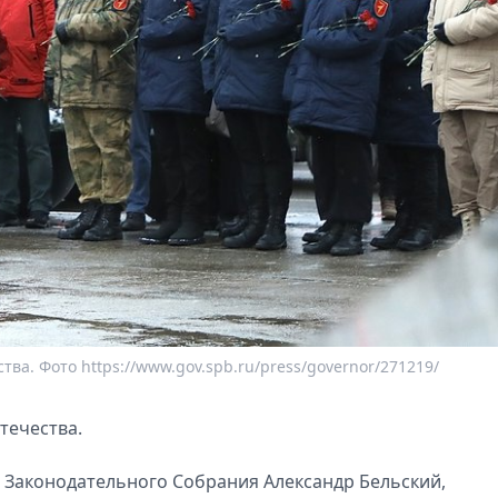
ва. Фото https://www.gov.spb.ru/press/governor/271219/
течества.
ь Законодательного Собрания Александр Бельский,