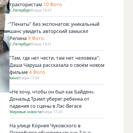
трактористам
10 Фото
С.Петербург
Вчера 19:27
"Пенаты" без экспонатов: уникальный
шанс увидеть авторский замысел
Репина
9 Фото
С.Петербург
Вчера 19:21
"Там, где нет чести, там нет человека":
Даша Чаруша рассказала о своём новом
фильме
4 Фото
Кино
Вчера 17:54
«Не хочу, чтобы он был как Байден».
Дональд Трамп уберег ребенка от
падения со сцены в Лас-Вегасе
Мировые новости
Вчера 17:23
На улице Корнея Чуковского в
Петербурге обновили свыше 7 тыс.