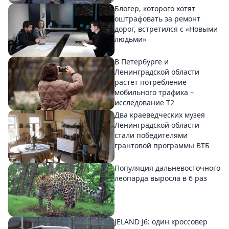
Блогер, которого хотят
оштрафовать за ремонт
дорог, встретился с «Новыми
людьми»
В Петербурге и
Ленинградской области
растет потребление
мобильного трафика –
исследование T2
Два краеведческих музея
Ленинградской области
стали победителями
грантовой программы ВТБ
Популяция дальневосточного
леопарда выросла в 6 раз
JELAND J6: один кроссовер