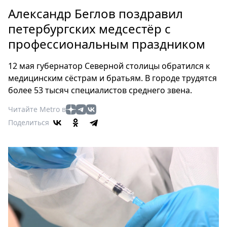
Петербург
Александр Беглов поздравил
Россия
петербургских медсестёр с
Мир
профессиональным праздником
Здоровье
Еда
12 мая губернатор Северной столицы обратился к
Туризм
медицинским сёстрам и братьям. В городе трудятся
Мода
более 53 тысяч специалистов среднего звена.
Театр
Читайте Metro в
Кино
Поделиться
Афиша
Книги
Выставки
Пресс-
релизы
О
Metro
Стримы