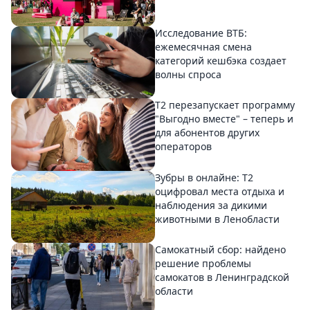
Исследование ВТБ:
ежемесячная смена
категорий кешбэка создает
волны спроса
Т2 перезапускает программу
"Выгодно вместе" – теперь и
для абонентов других
операторов
Зубры в онлайне: Т2
оцифровал места отдыха и
наблюдения за дикими
животными в Ленобласти
Самокатный сбор: найдено
решение проблемы
самокатов в Ленинградской
области