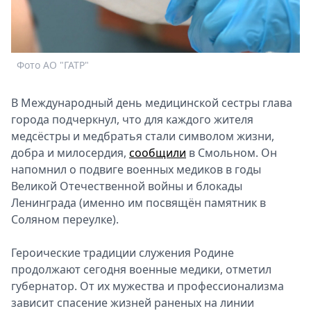
Спецпроекты
Звезды
Выборы
2026
Фото АО "ГАТР"
Скачай
Metro
В Международный день медицинской сестры глава
города подчеркнул, что для каждого жителя
медсёстры и медбратья стали символом жизни,
добра и милосердия,
сообщили
в Смольном. Он
напомнил о подвиге военных медиков в годы
Великой Отечественной войны и блокады
Ленинграда (именно им посвящён памятник в
Соляном переулке).
Героические традиции служения Родине
продолжают сегодня военные медики, отметил
губернатор. От их мужества и профессионализма
зависит спасение жизней раненых на линии