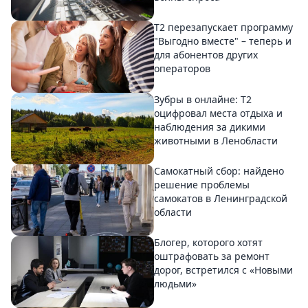
Т2 перезапускает программу
"Выгодно вместе" – теперь и
для абонентов других
операторов
Зубры в онлайне: Т2
оцифровал места отдыха и
наблюдения за дикими
животными в Ленобласти
Самокатный сбор: найдено
решение проблемы
самокатов в Ленинградской
области
Блогер, которого хотят
оштрафовать за ремонт
дорог, встретился с «Новыми
людьми»