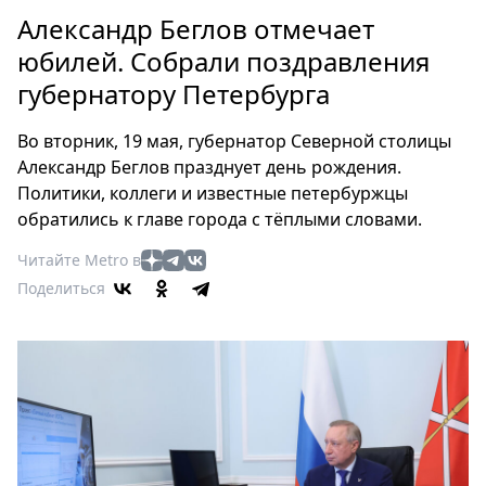
Петербург
Александр Беглов отмечает
Россия
юбилей. Собрали поздравления
Мир
губернатору Петербурга
Здоровье
Еда
Во вторник, 19 мая, губернатор Северной столицы
Туризм
Александр Беглов празднует день рождения.
Мода
Политики, коллеги и известные петербуржцы
Театр
обратились к главе города с тёплыми словами.
Кино
Читайте Metro в
Афиша
Поделиться
Книги
Выставки
Пресс-
релизы
О
Metro
Стримы