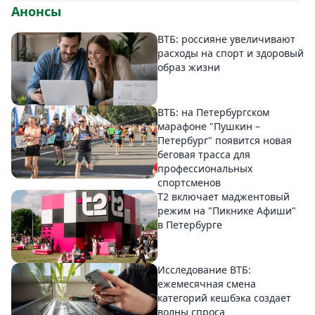
Анонсы
ВТБ: россияне увеличивают
расходы на спорт и здоровый
образ жизни
ВТБ: на Петербургском
марафоне "Пушкин –
Петербург" появится новая
беговая трасса для
профессиональных
спортсменов
Т2 включает маджентовый
режим на "Пикнике Афиши"
в Петербурге
Исследование ВТБ:
ежемесячная смена
категорий кешбэка создает
волны спроса