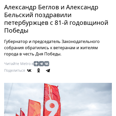
Петербург
Александр Беглов и Александр
Россия
Бельский поздравили
Мир
петербуржцев с 81-й годовщиной
Здоровье
Победы
Еда
Туризм
Губернатор и председатель Законодательного
Мода
собрания обратились к ветеранам и жителям
Театр
города в честь Дня Победы.
Кино
Читайте Metro в
Афиша
Поделиться
Книги
Выставки
Пресс-
релизы
О
Metro
Стримы