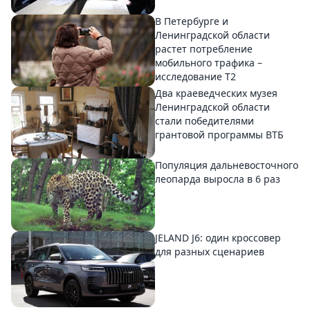
В Петербурге и
Ленинградской области
растет потребление
мобильного трафика –
исследование T2
Два краеведческих музея
Ленинградской области
стали победителями
грантовой программы ВТБ
Популяция дальневосточного
леопарда выросла в 6 раз
JELAND J6: один кроссовер
для разных сценариев