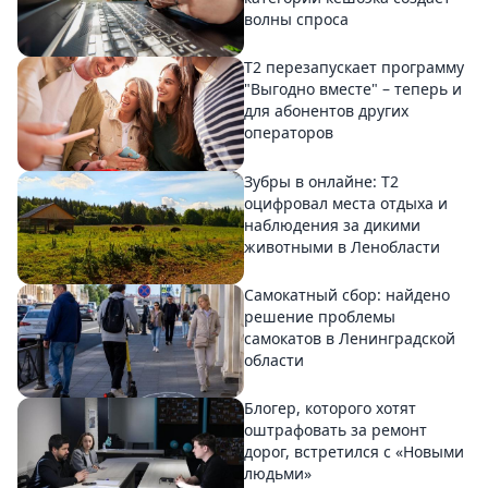
волны спроса
Т2 перезапускает программу
"Выгодно вместе" – теперь и
для абонентов других
операторов
Зубры в онлайне: Т2
оцифровал места отдыха и
наблюдения за дикими
животными в Ленобласти
Самокатный сбор: найдено
решение проблемы
самокатов в Ленинградской
области
Блогер, которого хотят
оштрафовать за ремонт
дорог, встретился с «Новыми
людьми»