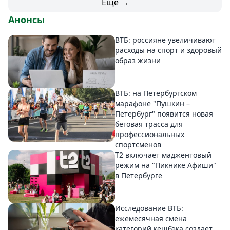
Еще →
Анонсы
ВТБ: россияне увеличивают
расходы на спорт и здоровый
образ жизни
ВТБ: на Петербургском
марафоне "Пушкин –
Петербург" появится новая
беговая трасса для
профессиональных
спортсменов
Т2 включает маджентовый
режим на "Пикнике Афиши"
в Петербурге
Исследование ВТБ:
ежемесячная смена
категорий кешбэка создает