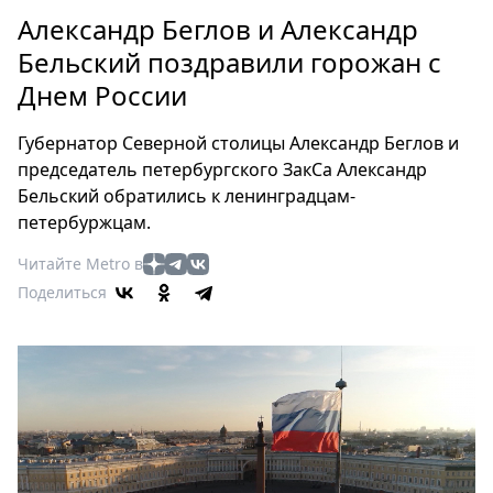
Петербург
Александр Беглов и Александр
Россия
Бельский поздравили горожан с
Мир
Днем России
Здоровье
Еда
Губернатор Северной столицы Александр Беглов и
Туризм
председатель петербургского ЗакСа Александр
Мода
Бельский обратились к ленинградцам-
Театр
петербуржцам.
Кино
Читайте Metro в
Афиша
Поделиться
Книги
Выставки
Пресс-
релизы
О
Metro
Стримы