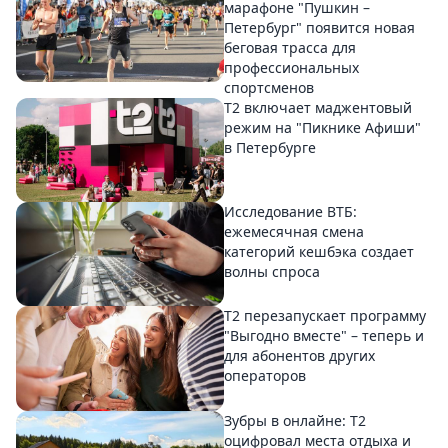
марафоне "Пушкин –
Петербург" появится новая
беговая трасса для
профессиональных
спортсменов
Т2 включает маджентовый
режим на "Пикнике Афиши"
в Петербурге
Исследование ВТБ:
ежемесячная смена
категорий кешбэка создает
волны спроса
Т2 перезапускает программу
"Выгодно вместе" – теперь и
для абонентов других
операторов
Зубры в онлайне: Т2
оцифровал места отдыха и