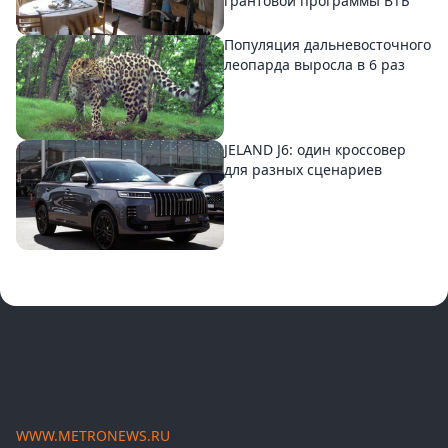
грантовой программы ВТБ
Популяция дальневосточного
леопарда выросла в 6 раз
JELAND J6: один кроссовер
для разных сценариев
WWW.METRONEWS.RU