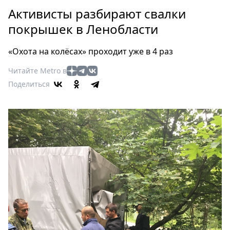
Петербург
Активисты разбирают свалки
Россия
покрышек в Ленобласти
Мир
Здоровье
«Охота на колёсах» проходит уже в 4 раз
Еда
Читайте Metro в
Туризм
Поделиться
Мода
Театр
Кино
Афиша
Книги
Выставки
Пресс-
релизы
О
Metro
Стримы