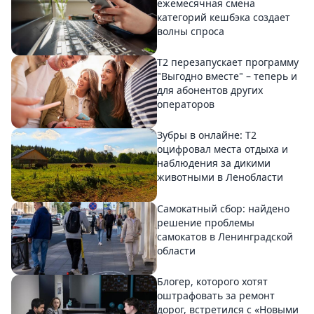
ежемесячная смена
категорий кешбэка создает
волны спроса
Т2 перезапускает программу
"Выгодно вместе" – теперь и
для абонентов других
операторов
Зубры в онлайне: Т2
оцифровал места отдыха и
наблюдения за дикими
животными в Ленобласти
Самокатный сбор: найдено
решение проблемы
самокатов в Ленинградской
области
Блогер, которого хотят
оштрафовать за ремонт
дорог, встретился с «Новыми