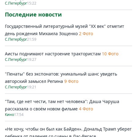
С.Петербург
15:22
Последние новости
Государственный литературный музей "ХХ век" отметит
день рождения Михаила Зощенко
2 Фото
С.Петербург
21:59
Аисты поднимают настроение трактористам
10 Фото
С.Петербург
19:27
"Пенаты" без экспонатов: уникальный шанс увидеть
авторский замысел Репина
9 Фото
С.Петербург
19:21
"Там, где нет чести, там нет человека": Даша Чаруша
рассказала о своём новом фильме
4 Фото
Кино
17:54
«Не хочу, чтобы он был как Байден». Дональд Трамп уберег
ребенка от падения со сцены в Лас-Вегасе