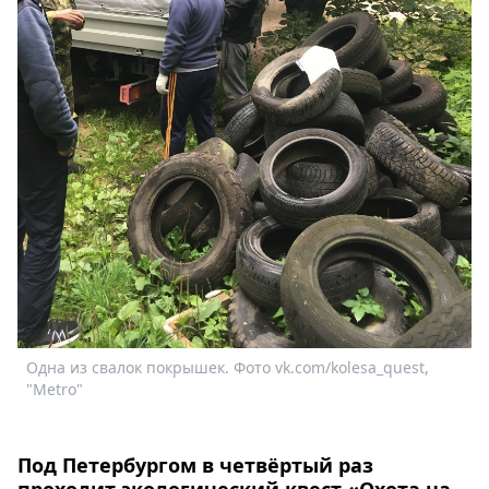
Спецпроекты
Звезды
Выборы
2026
Скачай
Metro
Одна из свалок покрышек. Фото vk.com/kolesa_quest,
"Metro"
Под Петербургом в четвёртый раз