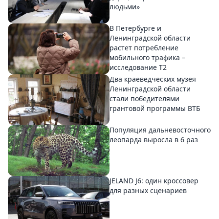
людьми»
В Петербурге и
Ленинградской области
растет потребление
мобильного трафика –
исследование T2
Два краеведческих музея
Ленинградской области
стали победителями
грантовой программы ВТБ
Популяция дальневосточного
леопарда выросла в 6 раз
JELAND J6: один кроссовер
для разных сценариев