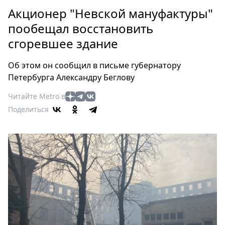
Петербург
Акционер "Невской мануфактуры"
Россия
пообещал восстановить
Мир
сгоревшее здание
Здоровье
Еда
Об этом он сообщил в письме губернатору
Туризм
Петербурга Александру Беглову
Мода
Читайте Metro в
Театр
Поделиться
Кино
Афиша
Книги
Выставки
Пресс-
релизы
О
Metro
Стримы