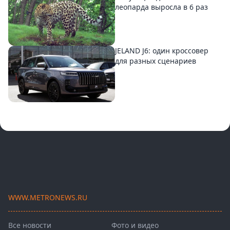
леопарда выросла в 6 раз
JELAND J6: один кроссовер
для разных сценариев
WWW.METRONEWS.RU
Все новости
Фото и видео