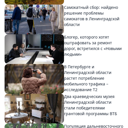
Самокатный сбор: найдено
решение проблемы
самокатов в Ленинградской
области
Блогер, которого хотят
оштрафовать за ремонт
дорог, встретился с «Новыми
людьми»
В Петербурге и
Ленинградской области
растет потребление
мобильного трафика –
исследование T2
Два краеведческих музея
Ленинградской области
стали победителями
грантовой программы ВТБ
Популяция дальневосточного