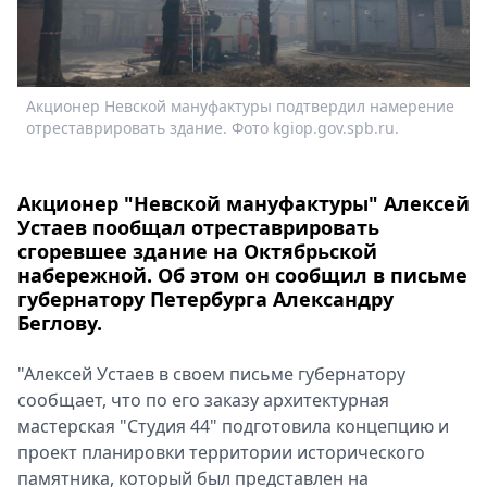
Спецпроекты
Звезды
Выборы
2026
Акционер Невской мануфактуры подтвердил намерение
Скачай
отреставрировать здание. Фото kgiop.gov.spb.ru.
Metro
Акционер "Невской мануфактуры" Алексей
Устаев пообщал отреставрировать
сгоревшее здание на Октябрьской
набережной. Об этом он сообщил в письме
губернатору Петербурга Александру
Беглову.
"Алексей Устаев в своем письме губернатору
сообщает, что по его заказу архитектурная
мастерская "Студия 44" подготовила концепцию и
проект планировки территории исторического
памятника, который был представлен на