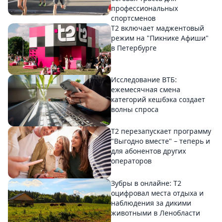
профессиональных
спортсменов
Т2 включает маджентовый
режим на "Пикнике Афиши"
в Петербурге
Исследование ВТБ:
ежемесячная смена
категорий кешбэка создает
волны спроса
Т2 перезапускает программу
"Выгодно вместе" – теперь и
для абонентов других
операторов
Зубры в онлайне: Т2
оцифровал места отдыха и
наблюдения за дикими
животными в Ленобласти