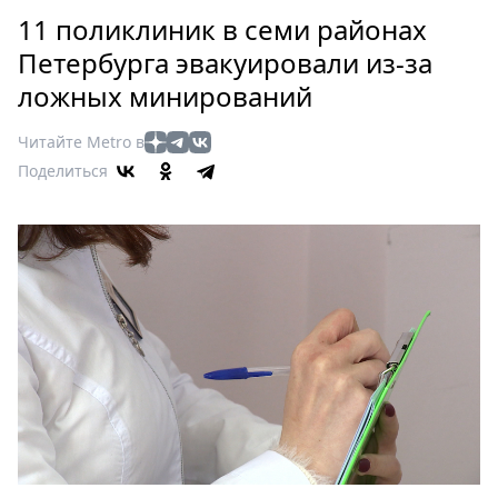
Петербург
11 поликлиник в семи районах
Россия
Петербурга эвакуировали из-за
Мир
ложных минирований
Здоровье
Еда
Читайте Metro в
Туризм
Поделиться
Мода
Театр
Кино
Афиша
Книги
Выставки
Пресс-
релизы
О
Metro
Стримы