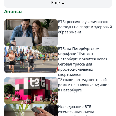
Еще →
Анонсы
ВТБ: россияне увеличивают
расходы на спорт и здоровый
образ жизни
ВТБ: на Петербургском
марафоне "Пушкин –
Петербург" появится новая
беговая трасса для
профессиональных
спортсменов
Т2 включает маджентовый
режим на "Пикнике Афиши"
в Петербурге
Исследование ВТБ:
ежемесячная смена