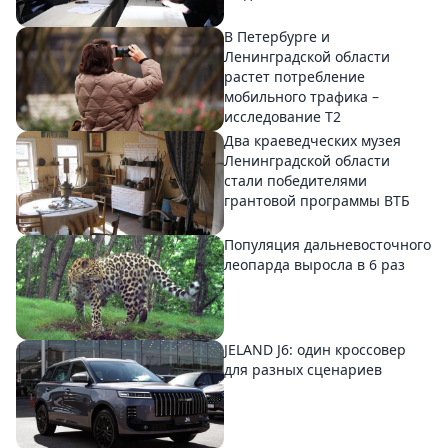
В Петербурге и
Ленинградской области
растет потребление
мобильного трафика –
исследование T2
Два краеведческих музея
Ленинградской области
стали победителями
грантовой программы ВТБ
Популяция дальневосточного
леопарда выросла в 6 раз
JELAND J6: один кроссовер
для разных сценариев