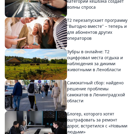
категорий кешбэка создает
волны спроса
Т2 перезапускает программу
"Выгодно вместе" – теперь и
для абонентов других
операторов
Зубры в онлайне: Т2
оцифровал места отдыха и
наблюдения за дикими
животными в Ленобласти
Самокатный сбор: найдено
решение проблемы
самокатов в Ленинградской
области
Блогер, которого хотят
оштрафовать за ремонт
дорог, встретился с «Новыми
людьми»