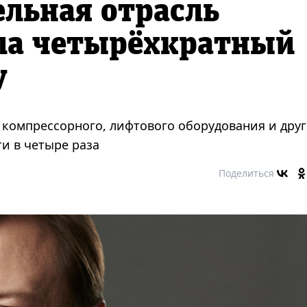
льная отрасль
ла четырёхкратный
у
, компрессорного, лифтового оборудования и дру
ти в четыре раза
Поделиться