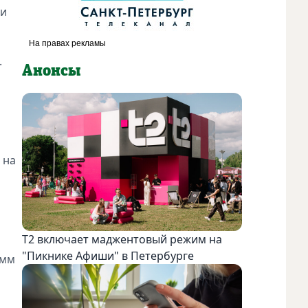
 и
.
Анонсы
 на
Т2 включает маджентовый режим на
а
"Пикнике Афиши" в Петербурге
амм