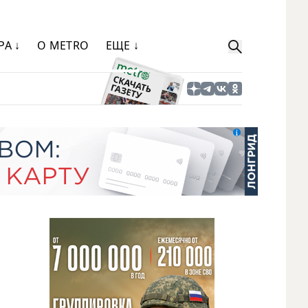
РА ↓
О METRO
ЕЩЕ ↓