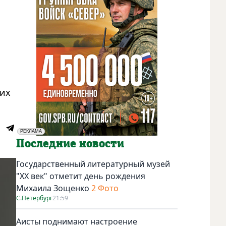
гих
РЕКЛАМА
Социальная реклама
Последние новости
Государственный литературный музей
"ХХ век" отметит день рождения
Михаила Зощенко
2 Фото
С.Петербург
21:59
Аисты поднимают настроение