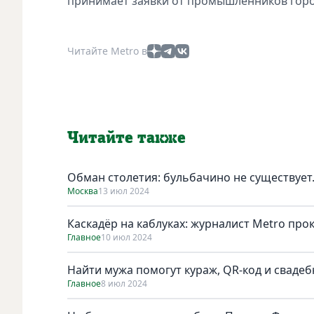
принимает заявки от промышленников горо
Читайте Metro в
Читайте также
Обман столетия: бульбачино не существует
Москва
13 июл 2024
Каскадёр на каблуках: журналист Metro про
Главное
10 июл 2024
Найти мужа помогут кураж, QR-код и сваде
Главное
8 июл 2024