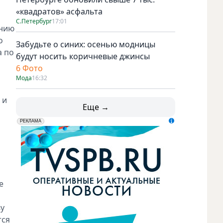
«квадратов» асфальта
С.Петербург
17:01
ению
о
Забудьте о синих: осенью модницы
а по
будут носить коричневые джинсы
6 Фото
Мода
16:32
 и
Еще →
erid: LdtCK5udn
АО "ГАТР", ИНН: 7841320717
РЕКЛАМА
е
ву
тся