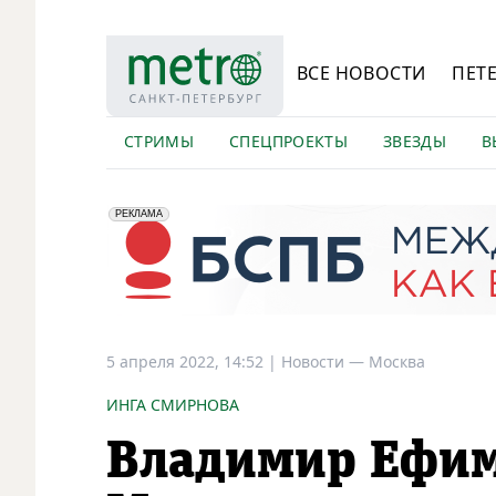
ВСЕ НОВОСТИ
ПЕТ
СТРИМЫ
СПЕЦПРОЕКТЫ
ЗВЕЗДЫ
В
erid: 2VfnxyFybV5
ПАО "Банк "Санкт-Петербург", ИНН: 7831000027
РЕКЛАМА
5 апреля 2022, 14:52
|
Новости —
Москва
ИНГА СМИРНОВА
Владимир Ефим