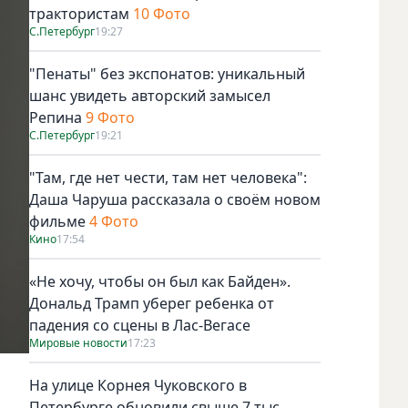
трактористам
10 Фото
С.Петербург
19:27
"Пенаты" без экспонатов: уникальный
шанс увидеть авторский замысел
Репина
9 Фото
С.Петербург
19:21
"Там, где нет чести, там нет человека":
Даша Чаруша рассказала о своём новом
фильме
4 Фото
Кино
17:54
«Не хочу, чтобы он был как Байден».
Дональд Трамп уберег ребенка от
падения со сцены в Лас-Вегасе
Мировые новости
17:23
На улице Корнея Чуковского в
Петербурге обновили свыше 7 тыс.