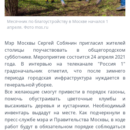
Спецпроекты
Звезды
Выборы
Месячник по благоустройству в Москве начался 1
2026
апреля. Фото mos.ru
Скачай
Metro
Мэр Москвы Сергей Собянин пригласил жителей
столицы поучаствовать в общегородском
субботнике. Мероприятие состоится 24 апреля 2021
года. В интервью на телеканале "Россия 1"
градоначальник отметил, что после зимнего
периода городская инфраструктура нуждается в
генеральной уборке.
Все желающие смогут привести в порядок газоны,
помочь обустраивать цветочные клумбы и
высаживать деревья и кустарники. Необходимый
инвентарь выдадут на месте. Как подчеркнули в
пресс-службе мэра и Правительства Москвы, в ходе
работ будут в обязательном порядке соблюдаться