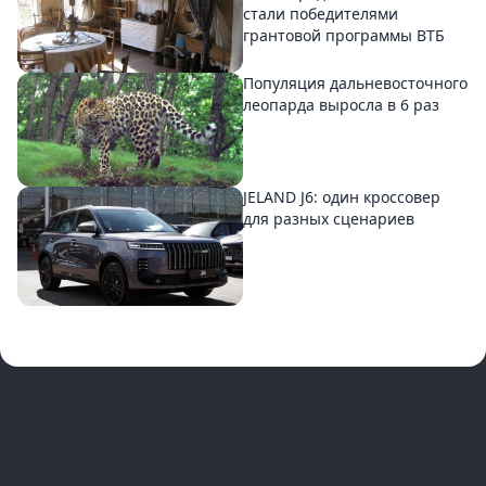
стали победителями
грантовой программы ВТБ
Популяция дальневосточного
леопарда выросла в 6 раз
JELAND J6: один кроссовер
для разных сценариев