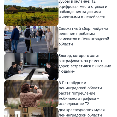
Зубры в онлайне: Т2
оцифровал места отдыха и
наблюдения за дикими
животными в Ленобласти
Самокатный сбор: найдено
решение проблемы
самокатов в Ленинградской
области
Блогер, которого хотят
оштрафовать за ремонт
дорог, встретился с «Новыми
людьми»
В Петербурге и
Ленинградской области
растет потребление
мобильного трафика –
исследование T2
Два краеведческих музея
Ленинградской области