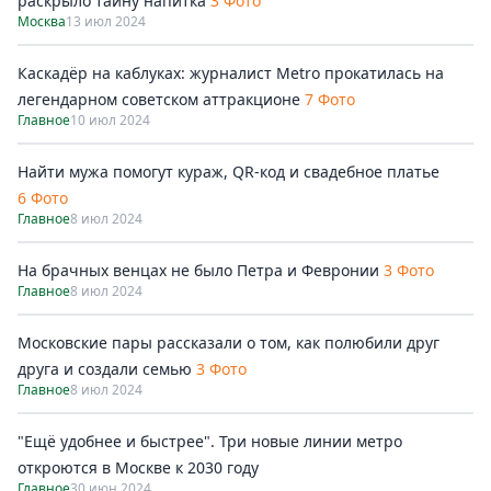
раскрыло тайну напитка
3 Фото
Москва
13 июл 2024
Каскадёр на каблуках: журналист Metro прокатилась на
легендарном советском аттракционе
7 Фото
Главное
10 июл 2024
Найти мужа помогут кураж, QR-код и свадебное платье
6 Фото
Главное
8 июл 2024
На брачных венцах не было Петра и Февронии
3 Фото
Главное
8 июл 2024
Московские пары рассказали о том, как полюбили друг
друга и создали семью
3 Фото
Главное
8 июл 2024
"Ещё удобнее и быстрее". Три новые линии метро
откроются в Москве к 2030 году
Главное
30 июн 2024