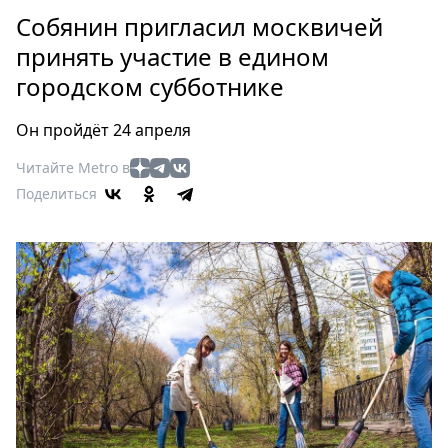
Петербург
Собянин пригласил москвичей
Россия
принять участие в едином
Мир
городском субботнике
Здоровье
Еда
Он пройдёт 24 апреля
Туризм
Мода
Читайте Metro в
Поделиться
Театр
Кино
Афиша
Книги
Выставки
Пресс-
релизы
О
Metro
Стримы