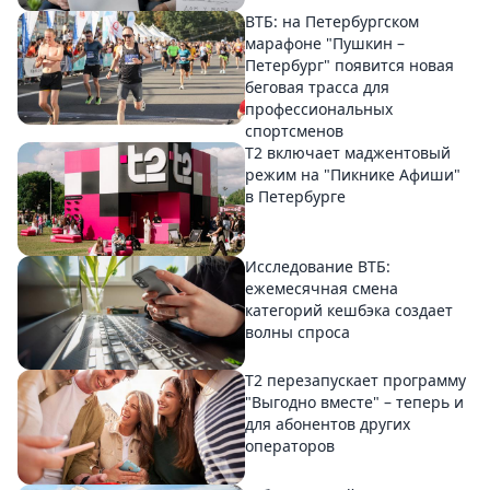
ВТБ: на Петербургском
марафоне "Пушкин –
Петербург" появится новая
беговая трасса для
профессиональных
спортсменов
Т2 включает маджентовый
режим на "Пикнике Афиши"
в Петербурге
Исследование ВТБ:
ежемесячная смена
категорий кешбэка создает
волны спроса
Т2 перезапускает программу
"Выгодно вместе" – теперь и
для абонентов других
операторов