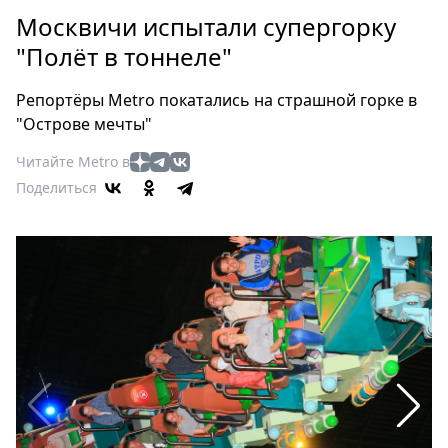
Петербург
Москвичи испытали супергорку
Россия
"Полёт в тоннеле"
Мир
Здоровье
Репортёры Metro покатались на страшной горке в
Еда
"Острове мечты"
Туризм
Читайте Metro в
Мода
Поделиться
Театр
Кино
Афиша
Книги
Выставки
Пресс-
релизы
О
Metro
Стримы