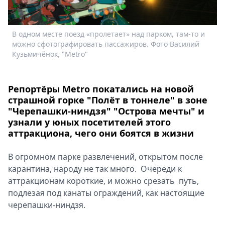
Спецпроекты
Звезды
В одном месте поезд «пролетает» над парком, там-то и
Н
Выборы
можно сфотографировать пассажиров. Фото Василий
В
2026
Кузьмичёнок, "Metro"
Скачай
Metro
Репортёры Metro покатались на новой
страшной горке "Полёт в тоннеле" в зоне
"Черепашки-ниндзя" "Острова мечты" и
узнали у юных посетителей этого
аттракциона, чего они боятся в жизни
В огромном парке развлечений, открытом после
карантина, народу не так много. Очереди к
аттракционам короткие, и можно срезать путь,
подлезая под канаты ограждений, как настоящие
черепашки-ниндзя.