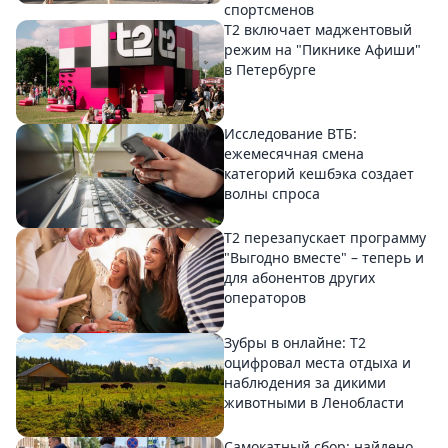
спортсменов
Т2 включает маджентовый
режим на "Пикнике Афиши"
в Петербурге
Исследование ВТБ:
ежемесячная смена
категорий кешбэка создает
волны спроса
Т2 перезапускает программу
"Выгодно вместе" – теперь и
для абонентов других
операторов
Зубры в онлайне: Т2
оцифровал места отдыха и
наблюдения за дикими
животными в Ленобласти
Самокатный сбор: найдено