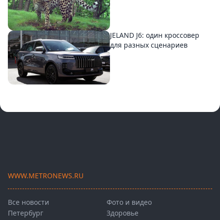
JELAND J6: один кроссовер
для разных сценариев
WWW.METRONEWS.RU
Все новости
Фото и видео
Петербург
Здоровье