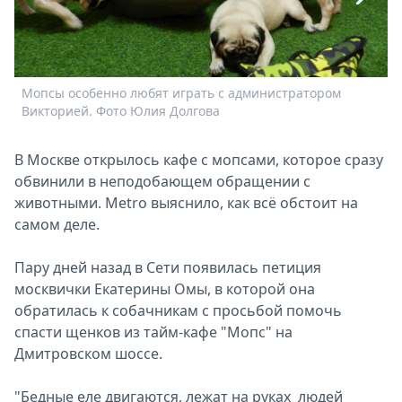
Спецпроекты
Звезды
Выборы
2026
Мопсы особенно любят играть с администратором
М
Скачай
Викторией. Фото Юлия Долгова
В
Metro
В Москве открылось кафе с мопсами, которое сразу
обвинили в неподобающем обращении с
животными. Metro выяснило, как всё обстоит на
самом деле.
Пару дней назад в Сети появилась петиция
москвички Екатерины Омы, в которой она
обратилась к собачникам с просьбой помочь
спасти щенков из тайм-кафе "Мопс" на
Дмитровском шоссе.
"Бедные еле двигаются, лежат на руках людей