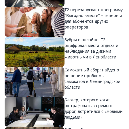
Т2 перезапускает программу
"Выгодно вместе" – теперь и
для абонентов других
операторов
Зубры в онлайне: Т2
оцифровал места отдыха и
наблюдения за дикими
животными в Ленобласти
Самокатный сбор: найдено
решение проблемы
самокатов в Ленинградской
области
Блогер, которого хотят
оштрафовать за ремонт
дорог, встретился с «Новыми
людьми»