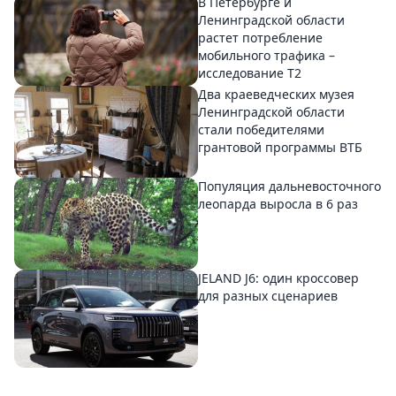
В Петербурге и
Ленинградской области
растет потребление
мобильного трафика –
исследование T2
Два краеведческих музея
Ленинградской области
стали победителями
грантовой программы ВТБ
Популяция дальневосточного
леопарда выросла в 6 раз
JELAND J6: один кроссовер
для разных сценариев