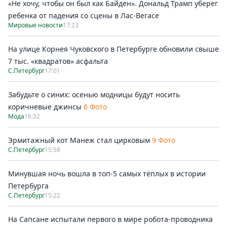
«Не хочу, чтобы он был как Байден». Дональд Трамп уберег
ребенка от падения со сцены в Лас-Вегасе
Мировые новости
17:23
На улице Корнея Чуковского в Петербурге обновили свыше
7 тыс. «квадратов» асфальта
С.Петербург
17:01
Забудьте о синих: осенью модницы будут носить
коричневые джинсы
6 Фото
Мода
16:32
Эрмитажный кот Манеж стал цирковым
9 Фото
С.Петербург
15:58
Минувшая ночь вошла в топ-5 самых тёплых в истории
Петербурга
С.Петербург
15:22
На Сапсане испытали первого в мире робота-проводника