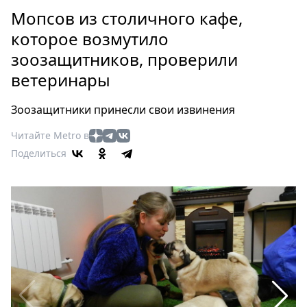
Петербург
Мопсов из столичного кафе,
Россия
которое возмутило
Мир
зоозащитников, проверили
Здоровье
ветеринары
Еда
Туризм
Зоозащитники принесли свои извинения
Мода
Театр
Читайте Metro в
Кино
Поделиться
Афиша
Книги
Выставки
Пресс-
релизы
О
Metro
Стримы