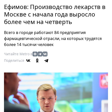
Петербург
Ефимов: Производство лекарств в
Россия
Москве с начала года выросло
Мир
более чем на четверть
Здоровье
Еда
Всего в городе работают 84 предприятия
Туризм
фармацевтической отрасли, на которых трудятся
Мода
более 14 тысячи человек
Театр
Читайте Metro в
Кино
Поделиться
Афиша
Книги
Выставки
Пресс-
релизы
О
Metro
Стримы