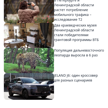
В Петербурге и
Ленинградской области
растет потребление
мобильного трафика –
исследование T2
Два краеведческих музея
Ленинградской области
стали победителями
грантовой программы ВТБ
Популяция дальневосточного
леопарда выросла в 6 раз
JELAND J6: один кроссовер
для разных сценариев