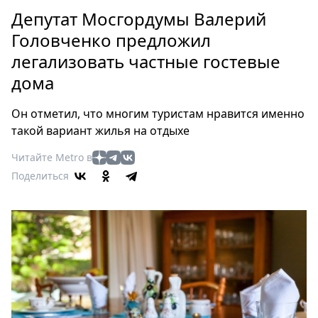
Петербург
Депутат Мосгордумы Валерий
Россия
Головченко предложил
Мир
легализовать частные гостевые
Здоровье
дома
Еда
Туризм
Он отметил, что многим туристам нравится именно
Мода
такой вариант жилья на отдыхе
Театр
Читайте Metro в
Кино
Поделиться
Афиша
Книги
Выставки
Пресс-
релизы
О
Metro
Стримы