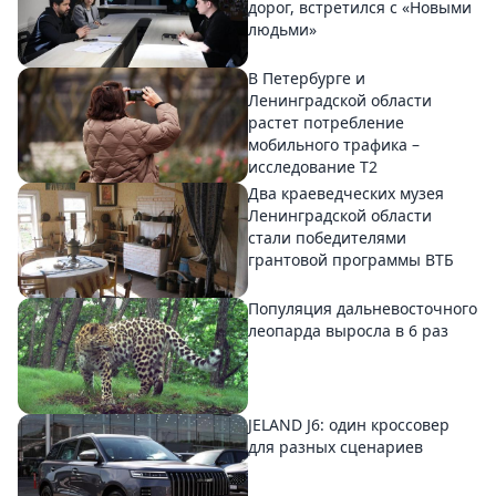
дорог, встретился с «Новыми
людьми»
В Петербурге и
Ленинградской области
растет потребление
мобильного трафика –
исследование T2
Два краеведческих музея
Ленинградской области
стали победителями
грантовой программы ВТБ
Популяция дальневосточного
леопарда выросла в 6 раз
JELAND J6: один кроссовер
для разных сценариев