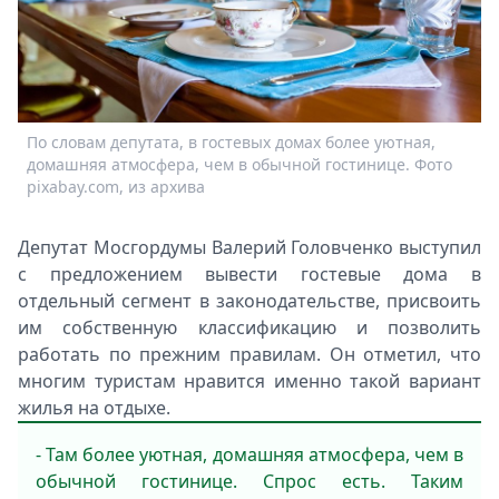
Спецпроекты
Звезды
Выборы
2026
Скачай
По словам депутата, в гостевых домах более уютная,
Metro
домашняя атмосфера, чем в обычной гостинице. Фото
pixabay.com, из архива
Депутат Мосгордумы Валерий Головченко выступил
с предложением вывести гостевые дома в
отдельный сегмент в законодательстве, присвоить
им собственную классификацию и позволить
работать по прежним правилам. Он отметил, что
многим туристам нравится именно такой вариант
жилья на отдыхе.
- Там более уютная, домашняя атмосфера, чем в
обычной гостинице. Спрос есть. Таким