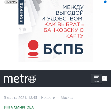
erid: 2VfnxyFybV5
ПАО "Банк "Санкт-Петербург", ИНН: 7831000027
РЕКЛАМА
Все
5 марта 2021, 18:45
|
Новости —
Москва
новости
ИНГА СМИРНОВА