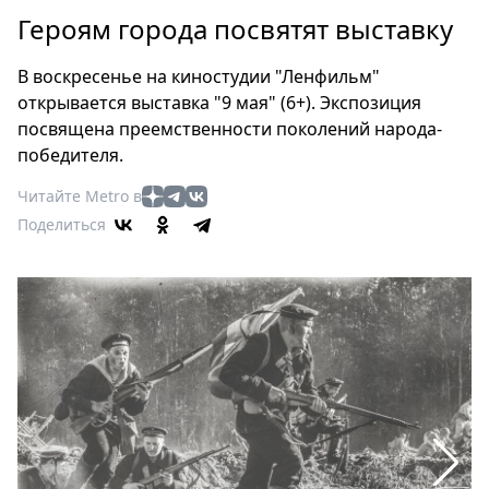
Петербург
Героям города посвятят выставку
Россия
Мир
В воскресенье на киностудии "Ленфильм"
Здоровье
открывается выставка "9 мая" (6+). Экспозиция
Еда
посвящена преемственности поколений народа-
Туризм
победителя.
Мода
Читайте Metro в
Театр
Поделиться
Кино
Афиша
Книги
Выставки
Пресс-
релизы
О
Metro
Стримы