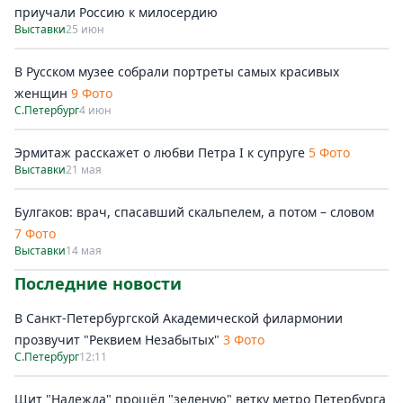
приучали Россию к милосердию
Выставки
25 июн
В Русском музее собрали портреты самых красивых
женщин
9 Фото
С.Петербург
4 июн
Эрмитаж расскажет о любви Петра I к супруге
5 Фото
Выставки
21 мая
Булгаков: врач, спасавший скальпелем, а потом – словом
7 Фото
Выставки
14 мая
Последние новости
В Санкт-Петербургской Академической филармонии
прозвучит "Реквием Незабытых"
3 Фото
С.Петербург
12:11
Щит "Надежда" прошёл "зеленую" ветку метро Петербурга