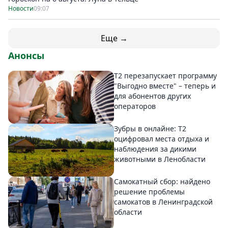
Новости
09:07
Еще →
Анонсы
Т2 перезапускает программу
"Выгодно вместе" – теперь и
для абонентов других
операторов
Зубры в онлайне: Т2
оцифровал места отдыха и
наблюдения за дикими
животными в Ленобласти
Самокатный сбор: найдено
решение проблемы
самокатов в Ленинградской
области