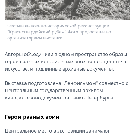
Спецпроекты
Звезды
Выборы
Фестиваль военно-исторической реконструкции
У
2026
"Красногвардейский рубеж" Фото предоставлено
п
Скачай
организаторами выставки
Metro
Авторы объединили в одном пространстве образы
героев разных исторических эпох, воплощённые в
искусстве, и подлинные архивные документы.
Выставка подготовлена "Ленфильмом" совместно с
Центральным государственным архивом
кинофотофонодокументов Санкт-Петербурга.
Герои разных войн
Центральное место в экспозиции занимают