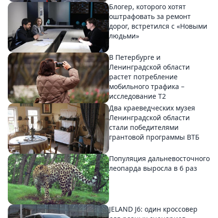
Блогер, которого хотят
оштрафовать за ремонт
дорог, встретился с «Новыми
людьми»
В Петербурге и
Ленинградской области
растет потребление
мобильного трафика –
исследование T2
Два краеведческих музея
Ленинградской области
стали победителями
грантовой программы ВТБ
Популяция дальневосточного
леопарда выросла в 6 раз
JELAND J6: один кроссовер