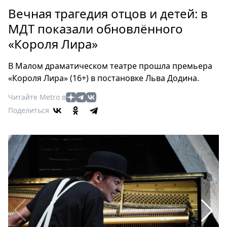
Петербург
Вечная трагедия отцов и детей: в
Россия
МДТ показали обновлённого
Мир
«Короля Лира»
Здоровье
Еда
В Малом драматическом театре прошла премьера
Туризм
«Короля Лира» (16+) в постановке Льва Додина.
Мода
Читайте Metro в
Театр
Поделиться
Кино
Афиша
Книги
Выставки
Пресс-
релизы
О
Metro
Стримы