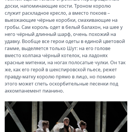
доски, напоминающие кости. Троном королю
служит раскладное кресло, а вместо покоев –
выезжающие чёрные коробки, смахивающие на
гробы. Сам король одет в белый балахон, на шее у
него чёрный длинный шарф, очень похожий на
удавку. Вообще все герои одеты в единой цветовой
гамме, выделяется только Шут: на его голове
вместо колпака чёрный котелок, на ладонях
красные митенки, на ногах полосатые чулки. Он так
же, как его герой в шекспировской пьесе, режет
правду-матку королю прямо в лицо, но помимо
этого может спеть оскорбительные песенки под
аккомпанемент пианино.