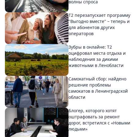
волны спроса
Т2 перезапускает программу
"Выгодно вместе" – теперь и
для абонентов других
операторов
Зубры в онлайне: Т2
оцифровал места отдыха и
наблюдения за дикими
животными в Ленобласти
Самокатный сбор: найдено
решение проблемы
самокатов в Ленинградской
области
Блогер, которого хотят
оштрафовать за ремонт
дорог, встретился с «Новыми
людьми»