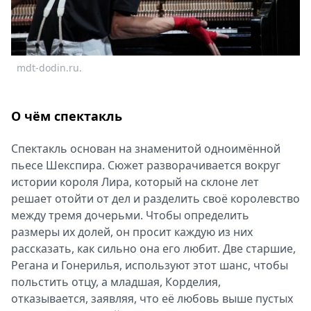
Спецпроекты
Звезды
Выборы
2026
mdt-dodin.ru.
m
Скачай
Metro
О чём спектакль
Спектакль основан на знаменитой одноимённой
пьесе Шекспира. Сюжет разворачивается вокруг
истории короля Лира, который на склоне лет
решает отойти от дел и разделить своё королевство
между тремя дочерьми. Чтобы определить
размеры их долей, он просит каждую из них
рассказать, как сильно она его любит. Две старшие,
Регана и Гонерилья, используют этот шанс, чтобы
польстить отцу, а младшая, Корделия,
отказывается, заявляя, что её любовь выше пустых