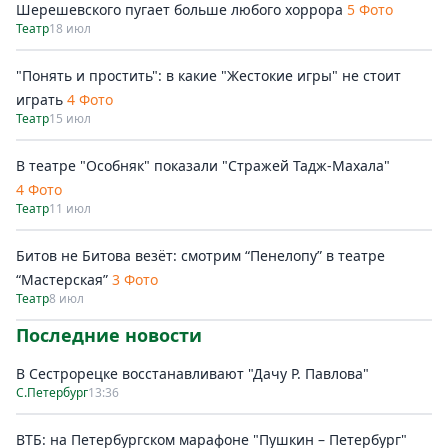
Шерешевского пугает больше любого хоррора
5 Фото
Театр
18 июл
"Понять и простить": в какие "Жестокие игры" не стоит
играть
4 Фото
Театр
15 июл
В театре "Особняк" показали "Стражей Тадж-Махала"
4 Фото
Театр
11 июл
Битов не Битова везёт: смотрим “Пенелопу” в театре
“Мастерская”
3 Фото
Театр
8 июл
Последние новости
В Сестрорецке восстанавливают "Дачу Р. Павлова"
С.Петербург
13:36
ВТБ: на Петербургском марафоне "Пушкин – Петербург"