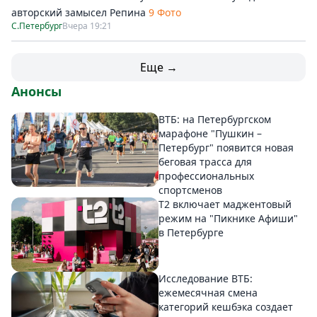
авторский замысел Репина
9 Фото
С.Петербург
Вчера 19:21
Еще →
Анонсы
ВТБ: на Петербургском
марафоне "Пушкин –
Петербург" появится новая
беговая трасса для
профессиональных
спортсменов
Т2 включает маджентовый
режим на "Пикнике Афиши"
в Петербурге
Исследование ВТБ:
ежемесячная смена
категорий кешбэка создает