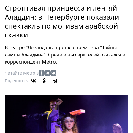
Петербург
Строптивая принцесса и лентяй
Россия
Аладдин: в Петербурге показали
Мир
спектакль по мотивам арабской
Здоровье
сказки
Еда
Туризм
В театре "Левандаль" прошла премьера "Тайны
Мода
лампы Аладдина". Среди юных зрителей оказался и
Театр
корреспондент Metro.
Кино
Читайте Metro в
Афиша
Поделиться
Книги
Выставки
Пресс-
релизы
О
Metro
Стримы