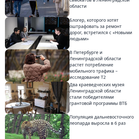
области
Блогер, которого хотят
оштрафовать за ремонт
дорог, встретился с «Новыми
людьми»
В Петербурге и
Ленинградской области
растет потребление
мобильного трафика –
исследование T2
Два краеведческих музея
Ленинградской области
стали победителями
грантовой программы ВТБ
Популяция дальневосточного
леопарда выросла в 6 раз