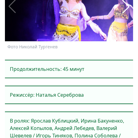
Спецпроекты
Звезды
Выборы
2026
Скачай
Metro
Фото Николай Тургенев
Ф
Продолжительность: 45 минут
Режиссёр: Наталья Сереброва
В ролях: Ярослав Кублицкий, Ирина Бакуненко,
Алексей Копылов, Андрей Лебедев, Валерий
Шевелев / Игорь Тиняков, Полина Соболева /