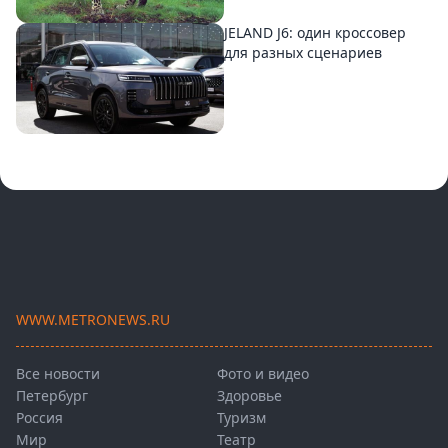
JELAND J6: один кроссовер
для разных сценариев
WWW.METRONEWS.RU
Все новости
Фото и видео
Петербург
Здоровье
Россия
Туризм
Мир
Театр