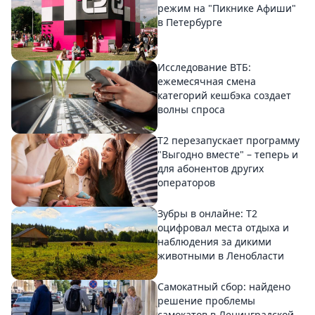
режим на "Пикнике Афиши"
в Петербурге
Исследование ВТБ:
ежемесячная смена
категорий кешбэка создает
волны спроса
Т2 перезапускает программу
"Выгодно вместе" – теперь и
для абонентов других
операторов
Зубры в онлайне: Т2
оцифровал места отдыха и
наблюдения за дикими
животными в Ленобласти
Самокатный сбор: найдено
решение проблемы
самокатов в Ленинградской