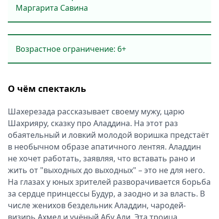
Маргарита Савина
Возрастное ограничение: 6+
О чём спектакль
Шахерезада рассказывает своему мужу, царю
Шахрияру, сказку про Аладдина. На этот раз
обаятельный и ловкий молодой воришка предстаёт
в необычном образе апатичного лентяя. Аладдин
не хочет работать, заявляя, что вставать рано и
жить от "выходных до выходных" – это не для него.
На глазах у юных зрителей разворачивается борьба
за сердце принцессы Будур, а заодно и за власть. В
числе женихов бездельник Аладдин, чародей-
визирь Ахмед и учёный Абу Али. Эта троица