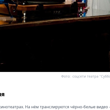
Фото:
соцсети театра "Субб
ля
кинотеатрах. На нём транслируются чёрно-белые видео 