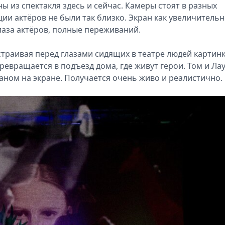
ы из спектакля здесь и сейчас. Камеры стоят в разных
ции актёров не были так близко. Экран как увеличитель
лаза актёров, полные переживаний.
страивая перед глазами сидящих в театре людей картин
 превращается в подъезд дома, где живут герои. Том и Ла
ланом на экране. Получается очень живо и реалистично.