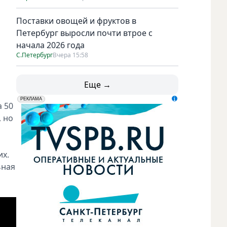
Поставки овощей и фруктов в
Петербург выросли почти втрое с
начала 2026 года
С.Петербург
Вчера 15:58
Еще →
erid: LdtCK5udn
АО "ГАТР", ИНН: 7841320717
РЕКЛАМА
 50
 но
их.
ьная