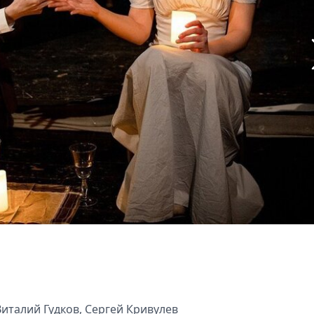
италий Гудков, Сергей Кривулев