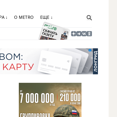
РА ↓
О METRO
ЕЩЕ ↓