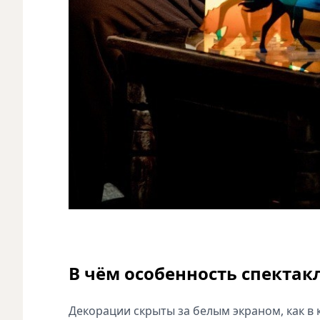
В чём особенность спектак
Декорации скрыты за белым экраном, как в 