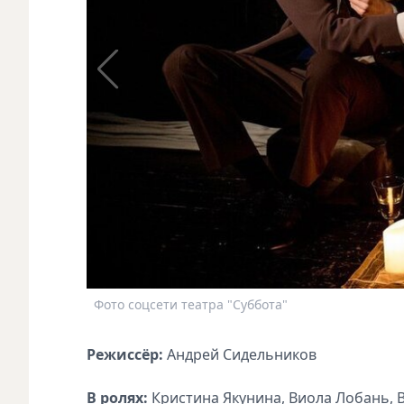
Фото соцсети театра "Суббота"
Режиссёр:
Андрей Сидельников
В ролях:
Кристина Якунина, Виола Лобань, В