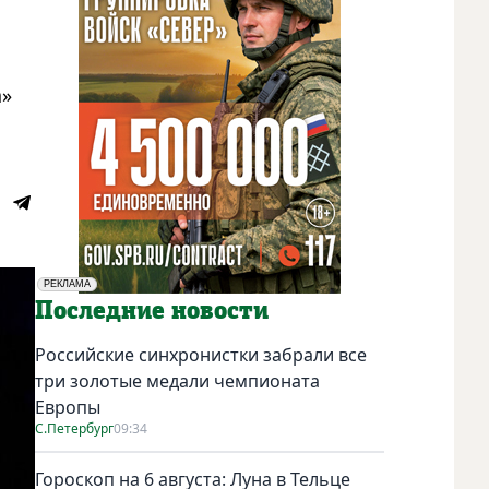
а»
РЕКЛАМА
Социальная реклама
Последние новости
Российские синхронистки забрали все
три золотые медали чемпионата
Европы
С.Петербург
09:34
Гороскоп на 6 августа: Луна в Тельце