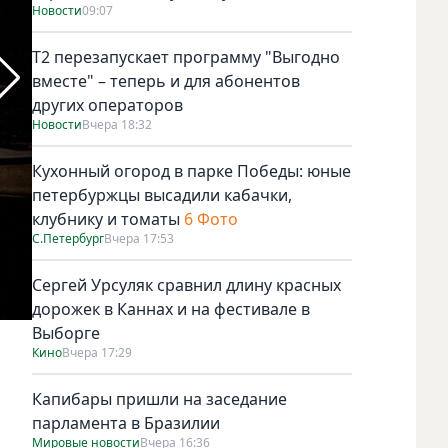
Новости
09:07
Т2 перезапускает программу "Выгодно
вместе" – теперь и для абонентов
других операторов
Новости
Вчера 18:32
Кухонный огород в парке Победы: юные
петербуржцы высадили кабачки,
клубнику и томаты
6 Фото
С.Петербург
Вчера 17:53
Сергей Урсуляк сравнил длину красных
дорожек в Каннах и на фестивале в
Выборге
Кино
Вчера 17:29
Капибары пришли на заседание
парламента в Бразилии
Мировые новости
Вчера 16:36