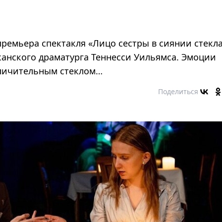
 премьера спектакля «Лицо сестры в сиянии стекл
канского драматурга Теннеcси Уильямса. Эмоции
величительным стеклом…
Поделиться