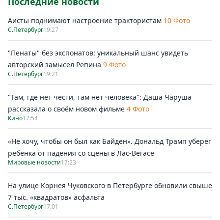
Последние новости
Аисты поднимают настроение трактористам
10 Фото
С.Петербург
19:27
"Пенаты" без экспонатов: уникальный шанс увидеть
авторский замысел Репина
9 Фото
С.Петербург
19:21
"Там, где нет чести, там нет человека": Даша Чаруша
рассказала о своём новом фильме
4 Фото
Кино
17:54
«Не хочу, чтобы он был как Байден». Дональд Трамп уберег
ребенка от падения со сцены в Лас-Вегасе
Мировые новости
17:23
На улице Корнея Чуковского в Петербурге обновили свыше
7 тыс. «квадратов» асфальта
С.Петербург
17:01