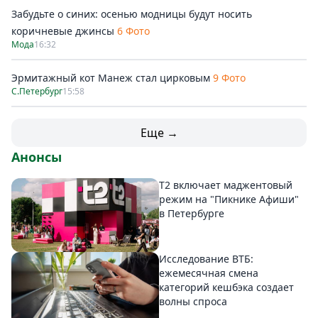
Забудьте о синих: осенью модницы будут носить
коричневые джинсы
6 Фото
Мода
16:32
Эрмитажный кот Манеж стал цирковым
9 Фото
С.Петербург
15:58
Еще →
Анонсы
Т2 включает маджентовый
режим на "Пикнике Афиши"
в Петербурге
Исследование ВТБ:
ежемесячная смена
категорий кешбэка создает
волны спроса