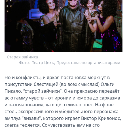
Старая зайчиха
Фото:
Театр Цехъ, Предоставлено организаторами
Но и конфликты, и яркая постановка меркнут в
присутствии блестящей (во всех смыслах!) Ольги
Пикало, “старой зайчихи”. Она прекрасно передаёт
всю гамму чувств – от иронии и юмора до сарказма
и разочарования, да ещё отлично поёт. На фоне
столь экспрессивного и убедительного персонажа
амплуа “визави”, которого играет Виктор Кривонос,
слегка теряется. Сочувствовать ему на сто