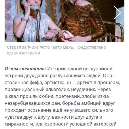
Спецпроекты
Звезды
Выборы
2026
Скачай
Metro
Старая зайчиха Фото Театр Цехъ, Предоставлено
С
организаторами
О чём спектакль:
История одной неслучайной
встречи двух давно разлучившихся людей. Она –
столичная фифа, артистка, он – артист в прошлом,
провинциальный алкоголик, неудачник. Через
шквал прошлых обид, претензий, злобы из-за
незарубцевавшихся ран, борьбы амбиций вдруг
приходит осознание ещё не угасшего сильного
чувства друг к другу, важности друг друга и
миражности, иллюзорности успешной актёрской