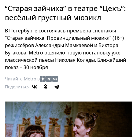
Петербург
“Старая зайчиха” в театре “Цехъ”:
Россия
весёлый грустный мюзикл
Мир
Здоровье
В Петербурге состоялась премьера спектакля
Еда
“Старая зайчиха. Провинциальный мюзикл” (16+)
Туризм
режиссёров Александры Мамкаевой и Виктора
Мода
Бугакова. Metro оценило новую постановку уже
Театр
классической пьесы Николая Коляды. Ближайший
показ – 30 ноября
Кино
Афиша
Читайте Metro в
Книги
Поделиться
Выставки
Пресс-
релизы
О
Metro
Стримы