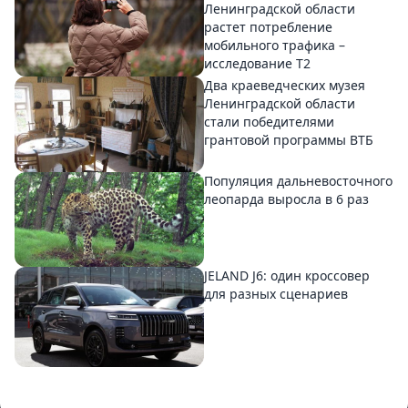
Ленинградской области
растет потребление
мобильного трафика –
исследование T2
Два краеведческих музея
Ленинградской области
стали победителями
грантовой программы ВТБ
Популяция дальневосточного
леопарда выросла в 6 раз
JELAND J6: один кроссовер
для разных сценариев