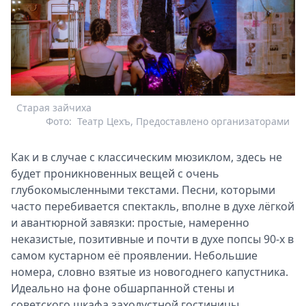
Старая зайчиха
Фото:
Театр Цехъ, Предоставлено организаторами
Как и в случае с классическим мюзиклом, здесь не
будет проникновенных вещей с очень
глубокомысленными текстами. Песни, которыми
часто перебивается спектакль, вполне в духе лёгкой
и авантюрной завязки: простые, намеренно
неказистые, позитивные и почти в духе попсы 90-х в
самом кустарном её проявлении. Небольшие
номера, словно взятые из новогоднего капустника.
Идеально на фоне обшарпанной стены и
советского шкафа захолустной гостиницы.