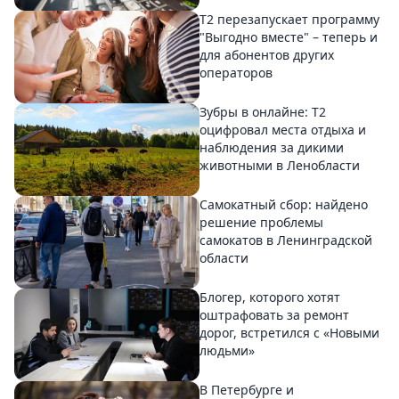
Т2 перезапускает программу
"Выгодно вместе" – теперь и
для абонентов других
операторов
Зубры в онлайне: Т2
оцифровал места отдыха и
наблюдения за дикими
животными в Ленобласти
Самокатный сбор: найдено
решение проблемы
самокатов в Ленинградской
области
Блогер, которого хотят
оштрафовать за ремонт
дорог, встретился с «Новыми
людьми»
В Петербурге и