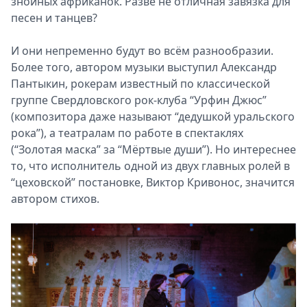
знойных африканок. Разве не отличная завязка для
песен и танцев?
И они непременно будут во всём разнообразии.
Более того, автором музыки выступил Александр
Пантыкин, рокерам известный по классической
группе Свердловского рок-клуба “Урфин Джюс”
(композитора даже называют “дедушкой уральского
рока”), а театралам по работе в спектаклях
(“Золотая маска” за “Мёртвые души”). Но интереснее
то, что исполнитель одной из двух главных ролей в
“цеховской” постановке, Виктор Кривонос, значится
автором стихов.