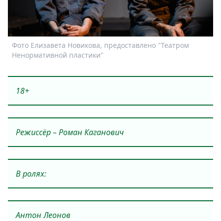
Спецпроекты
Звезды
Выборы
Фото Елизавета Новикова, предоставлено "Театром
Ф
2026
Ненормативной пластики"
Скачай
Metro
18+
Режиссёр – Роман Каганович
В ролях:
Антон Леонов