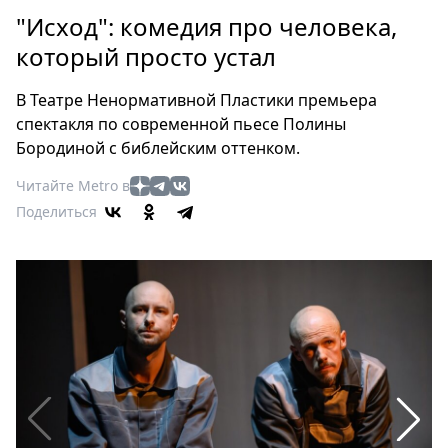
Петербург
"Исход": комедия про человека,
Россия
который просто устал
Мир
Здоровье
В Театре Ненормативной Пластики премьера
Еда
спектакля по современной пьесе Полины
Туризм
Бородиной с библейским оттенком.
Мода
Читайте Metro в
Театр
Поделиться
Кино
Афиша
Книги
Выставки
Пресс-
релизы
О
Metro
Стримы