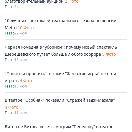
благотворительный аукцион
2 Фото
Театр
5 авг
10 лучших спектаклей театрального сезона по версии
Metro
10 Фото
Театр
22 июл
Черная комедия в "уборной": почему новый спектакль
Шерешевского пугает больше любого хоррора
5 Фото
Театр
18 июл
"Понять и простить": в какие "Жестокие игры" не стоит
играть
4 Фото
Театр
15 июл
В театре "Особняк" показали "Стражей Тадж-Махала"
4 Фото
Театр
11 июл
Битов не Битова везёт: смотрим “Пенелопу” в театре