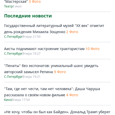
“Мастерская”
3 Фото
Театр
8 июл
Последние новости
Государственный литературный музей "ХХ век" отметит
день рождения Михаила Зощенко
2 Фото
С.Петербург
Вчера 21:59
Аисты поднимают настроение трактористам
10 Фото
С.Петербург
Вчера 19:27
"Пенаты" без экспонатов: уникальный шанс увидеть
авторский замысел Репина
9 Фото
С.Петербург
Вчера 19:21
"Там, где нет чести, там нет человека": Даша Чаруша
рассказала о своём новом фильме
4 Фото
Кино
Вчера 17:54
«Не хочу, чтобы он был как Байден». Дональд Трамп уберег