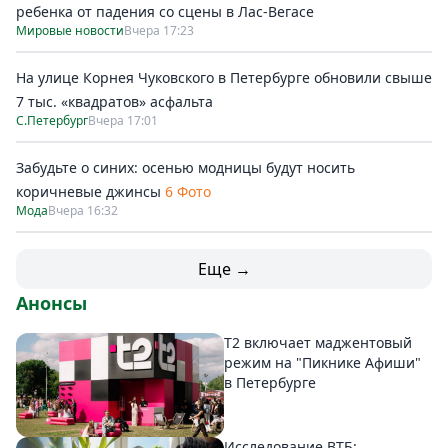
ребенка от падения со сцены в Лас-Вегасе
Мировые новости
Вчера 17:23
На улице Корнея Чуковского в Петербурге обновили свыше
7 тыс. «квадратов» асфальта
С.Петербург
Вчера 17:01
Забудьте о синих: осенью модницы будут носить
коричневые джинсы
6 Фото
Мода
Вчера 16:32
Еще →
Анонсы
Т2 включает маджентовый
режим на "Пикнике Афиши"
в Петербурге
Исследование ВТБ: