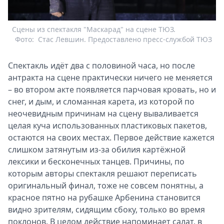
Сцены из спектакля "Маскарад" на сцене ТЮЗ.
Фото:
Стас Левшин. Предоставлено пресс-службой ТЮЗ
Спектакль идёт два с половиной часа, но после
антракта на сцене практически ничего не меняется
– во втором акте появляется парчовая кровать, но и
снег, и дым, и сломанная карета, из которой по
неочевидным причинам на сцену вываливается
целая куча использованных пластиковых пакетов,
остаются на своих местах. Первое действие кажется
слишком затянутым из-за обилия картёжной
лексики и бесконечных танцев. Причины, по
которым авторы спектакля решают переписать
оригинальный финал, тоже не совсем понятны, а
красное пятно на рубашке Арбенина становится
видно зрителям, сидящим сбоку, только во время
поклонов. В целом действие напоминает салат, в