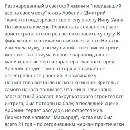
Разочарованный в светской жизни и "повидавший
всё на своём веку" князь Арбенин (Дмитрий
Ткаченко) подозревает свою юную жену Нину (Анна
Потакова) в измене. Ревность так сильно терзает
аристократа, что он решается отравить супругу. В
финале пьесы ожидаемо выясняется, что Нина не
изменяла мужу, а всему виной – светские интриги,
жестокость социума и явные параноидально-
маниакальные черты характера главного героя.
Арбенин сходит с ума от горя и погибает от
огнестрельного ранения. В оригинале у
Лермонтова всё было несколько иначе. Зритель с
самого начала понимает, что Нина невиновна;
злосчастный браслет, вокруг которого строится вся
интрига, был потерян на балу; в последней сцене
Арбенин теряет рассудок, но остаётся жив.
Лермонтов написал "Маскарад", когда ему был
всего 21 год – по сегодняшним меркам практически