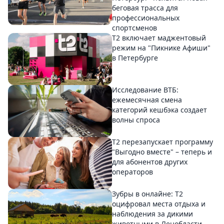
беговая трасса для
профессиональных
спортсменов
Т2 включает маджентовый
режим на "Пикнике Афиши"
в Петербурге
Исследование ВТБ:
ежемесячная смена
категорий кешбэка создает
волны спроса
Т2 перезапускает программу
"Выгодно вместе" – теперь и
для абонентов других
операторов
Зубры в онлайне: Т2
оцифровал места отдыха и
наблюдения за дикими
животными в Ленобласти