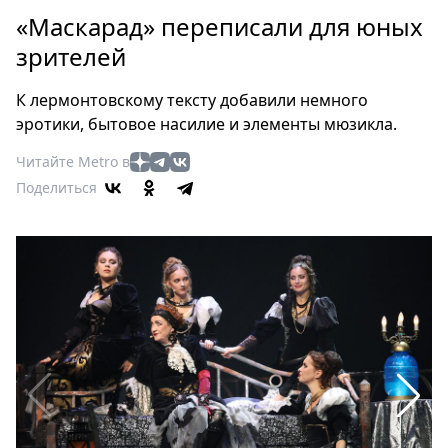
Петербург
«Маскарад» переписали для юных
Россия
зрителей
Мир
Здоровье
К лермонтовскому тексту добавили немного
Еда
эротики, бытовое насилие и элементы мюзикла.
Туризм
Читайте Metro в
Мода
Поделиться
Театр
Кино
Афиша
Книги
Выставки
Пресс-
релизы
О
Metro
Стримы