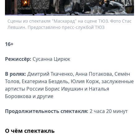
Спецпроекты
Звезды
Сцены из спектакля "Маскарад" на сцене ТЮЗ. Фото Стас
С
Выборы
Левшин. Предоставлено пресс-службой ТЮЗ
2026
Скачай
16+
Metro
Режиссёр:
Сусанна Цирюк
В ролях:
Дмитрий Ткаченко, Анна Потакова, Семён
Толов, Екатерина Бездель, Юлия Корж, заслуженные
артисты России Борис Ивушкин и Наталья
Боровкова и другие
Продолжительность спектакля:
2 часа 20 минут
О чём спектакль