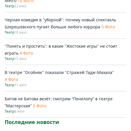
Metro
10 Фото
Театр
22 июл
Черная комедия в "уборной": почему новый спектакль
Шерешевского пугает больше любого хоррора
5 Фото
Театр
18 июл
"Понять и простить": в какие "Жестокие игры" не стоит
играть
4 Фото
Театр
15 июл
В театре "Особняк" показали "Стражей Тадж-Махала"
4 Фото
Театр
11 июл
Битов не Битова везёт: смотрим “Пенелопу” в театре
“Мастерская”
3 Фото
Театр
8 июл
Последние новости