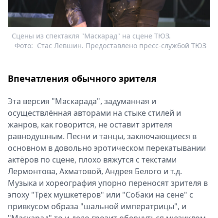
Сцены из спектакля "Маскарад" на сцене ТЮЗ.
Фото:
Стас Левшин. Предоставлено пресс-службой ТЮЗ
Впечатления обычного зрителя
Эта версия "Маскарада", задуманная и
осуществлённая авторами на стыке стилей и
жанров, как говорится, не оставит зрителя
равнодушным. Песни и танцы, заключающиеся в
основном в довольно эротическом перекатывании
актёров по сцене, плохо вяжутся с текстами
Лермонтова, Ахматовой, Андрея Белого и т.д.
Музыка и хореография упорно переносят зрителя в
эпоху "Трёх мушкетёров" или "Собаки на сене" с
привкусом образа "шальной императрицы", и
"Маскарад" то и дело грозит обернуться мюзиклом,