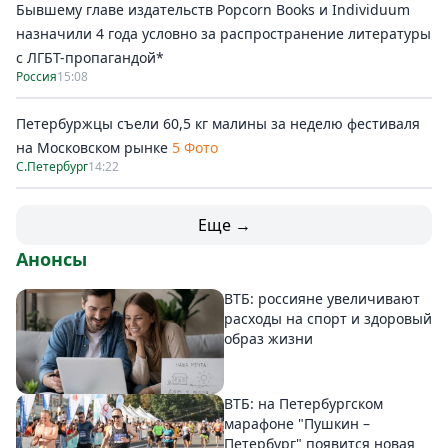
Бывшему главе издательств Popcorn Books и Individuum
назначили 4 года условно за распространение литературы
с ЛГБТ-пропагандой*
Россия
15:08
Петербуржцы съели 60,5 кг малины за неделю фестиваля
на Московском рынке
5 Фото
С.Петербург
14:22
Еще →
Анонсы
ВТБ: россияне увеличивают
расходы на спорт и здоровый
образ жизни
ВТБ: на Петербургском
марафоне "Пушкин –
Петербург" появится новая