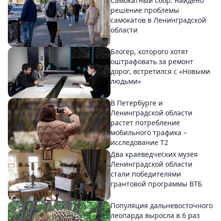
Самокатный сбор: найдено
решение проблемы
самокатов в Ленинградской
области
Блогер, которого хотят
оштрафовать за ремонт
дорог, встретился с «Новыми
людьми»
В Петербурге и
Ленинградской области
растет потребление
мобильного трафика –
исследование T2
Два краеведческих музея
Ленинградской области
стали победителями
грантовой программы ВТБ
Популяция дальневосточного
леопарда выросла в 6 раз