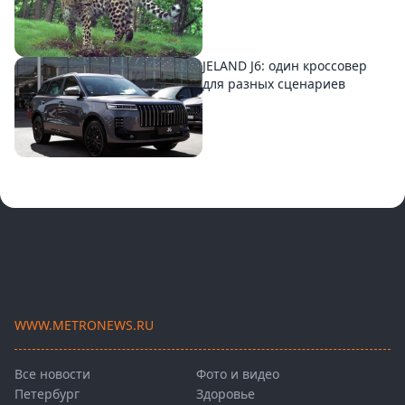
JELAND J6: один кроссовер
для разных сценариев
WWW.METRONEWS.RU
Все новости
Фото и видео
Петербург
Здоровье