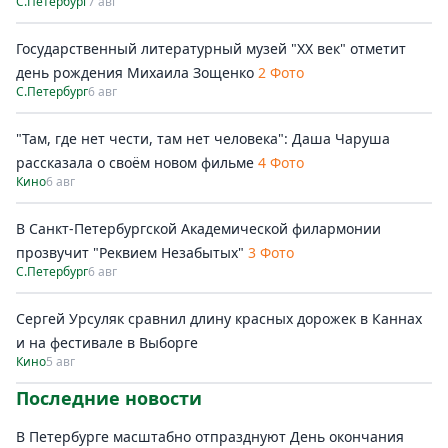
С.Петербург
7 авг
Государственный литературный музей "ХХ век" отметит
день рождения Михаила Зощенко
2 Фото
С.Петербург
6 авг
"Там, где нет чести, там нет человека": Даша Чаруша
рассказала о своём новом фильме
4 Фото
Кино
6 авг
В Санкт-Петербургской Академической филармонии
прозвучит "Реквием Незабытых"
3 Фото
С.Петербург
6 авг
Сергей Урсуляк сравнил длину красных дорожек в Каннах
и на фестивале в Выборге
Кино
5 авг
Последние новости
В Петербурге масштабно отпразднуют День окончания