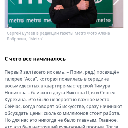
Спецпроекты
Звезды
Выборы
2026
Сергей Бугаев в редакции газеты Мetro Фото Алена
С
Скачай
Бобрович, "Metro"
Б
Metro
С чего все начиналось
Первый зал (всего их семь. – Прим. ред.) посвящён
галерее "Асса", которая появилась в середине
восьмидесятых в квартире‑мастерской Тимура
Новикова – близкого друга Виктора Цоя и Сергея
Курёхина. Это было невероятно важное место.
Сейчас, когда говорят об искусстве, сразу начинают
обсуждать цены: сколько миллионов стоит работа.
Но для нас это никогда не было главным. Главное,
что это был настоящий культурный прорыв. Тогда