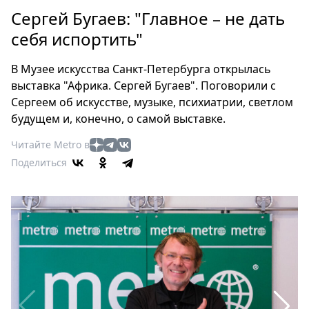
Петербург
Сергей Бугаев: "Главное – не дать
Россия
себя испортить"
Мир
Здоровье
В Музее искусства Санкт-Петербурга открылась
Еда
выставка "Африка. Сергей Бугаев". Поговорили с
Туризм
Сергеем об искусстве, музыке, психиатрии, светлом
Мода
будущем и, конечно, о самой выставке.
Театр
Читайте Metro в
Кино
Поделиться
Афиша
Книги
Выставки
Пресс-
релизы
О
Metro
Стримы