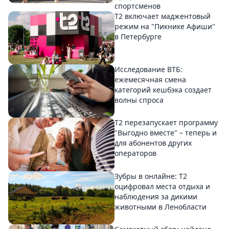
спортсменов
Т2 включает маджентовый
режим на "Пикнике Афиши"
в Петербурге
Исследование ВТБ:
ежемесячная смена
категорий кешбэка создает
волны спроса
Т2 перезапускает программу
"Выгодно вместе" – теперь и
для абонентов других
операторов
Зубры в онлайне: Т2
оцифровал места отдыха и
наблюдения за дикими
животными в Ленобласти