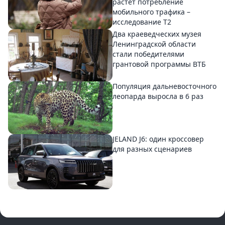
растет потребление
мобильного трафика –
исследование T2
Два краеведческих музея
Ленинградской области
стали победителями
грантовой программы ВТБ
Популяция дальневосточного
леопарда выросла в 6 раз
JELAND J6: один кроссовер
для разных сценариев