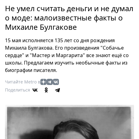
Петербург
Не умел считать деньги и не думал
Россия
о моде: малоизвестные факты о
Мир
Михаиле Булгакове
Здоровье
Еда
15 мая исполняется 135 лет со дня рождения
Туризм
Михаила Булгакова. Его произведения "Собачье
Мода
сердце" и "Мастер и Маргарита" все знают ещё со
Театр
школы. Предлагаем изучить необычные факты из
Кино
биографии писателя.
Афиша
Читайте Metro в
Книги
Поделиться
Выставки
Пресс-
релизы
О
Metro
Стримы