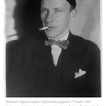
Спецпроекты
Звезды
Выборы
2026
Скачай
Metro
Михаил Афанасьевич Булгаков родился 15 мая 1891