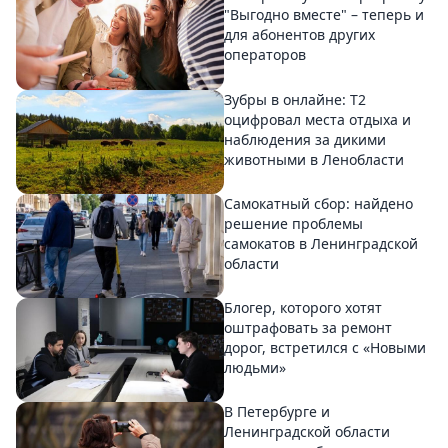
"Выгодно вместе" – теперь и
для абонентов других
операторов
Зубры в онлайне: Т2
оцифровал места отдыха и
наблюдения за дикими
животными в Ленобласти
Самокатный сбор: найдено
решение проблемы
самокатов в Ленинградской
области
Блогер, которого хотят
оштрафовать за ремонт
дорог, встретился с «Новыми
людьми»
В Петербурге и
Ленинградской области