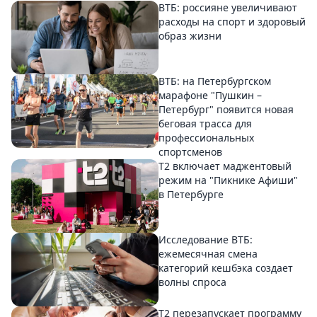
ВТБ: россияне увеличивают
расходы на спорт и здоровый
образ жизни
ВТБ: на Петербургском
марафоне "Пушкин –
Петербург" появится новая
беговая трасса для
профессиональных
спортсменов
Т2 включает маджентовый
режим на "Пикнике Афиши"
в Петербурге
Исследование ВТБ:
ежемесячная смена
категорий кешбэка создает
волны спроса
Т2 перезапускает программу