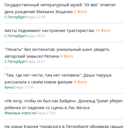
Государственный литературный музей "ХХ век" отметит
день рождения Михаила Зощенко
2 Фото
С.Петербург
Вчера 21:59
Аисты поднимают настроение трактористам
10 Фото
С.Петербург
Вчера 19:27
"Пенаты" без экспонатов: уникальный шанс увидеть
авторский замысел Репина
9 Фото
С.Петербург
Вчера 19:21
"Там, где нет чести, там нет человека": Даша Чаруша
рассказала о своём новом фильме
4 Фото
Кино
Вчера 17:54
«Не хочу, чтобы он был как Байден». Дональд Трамп уберег
ребенка от падения со сцены в Лас-Вегасе
Мировые новости
Вчера 17:23
На улице Корнея Чуковского в Петербурге обновили свыше