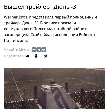
Петербург
Вышел трейлер "Дюны-3"
Россия
Мир
Warner Bros. представила первый полноценный
Здоровье
трейлер "Дюны 3". В ролике показали
Еда
возмужавшего Пола в масштабной войне и
Туризм
заговорщика Скайтейла в исполнении Роберта
Паттинсона.
Мода
Театр
Читайте Metro в
Кино
Поделиться
Афиша
Книги
Выставки
Пресс-
релизы
О
Metro
Стримы