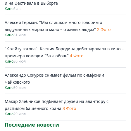
и на фестивале в Выборге
Кино
5 авг
Алексей Герман: "Мы слишком много говорим о
выдуманных мирах и мало – о живых людях"
2 Фото
Кино
31 июл
"К хейту готова": Ксения Бородина дебютировала в кино –
премьера комедии "За любовь"
4 Фото
Кино
30 июл
Александр Сокуров снимает фильм по симфонии
Чайковского
Кино
30 июл
Макар Хлебников подбивает друзей на авантюру с
распилом башенного крана
3 Фото
Кино
29 июл
Последние новости