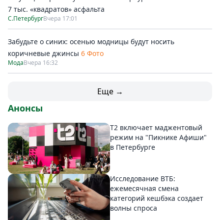
7 тыс. «квадратов» асфальта
С.Петербург
Вчера 17:01
Забудьте о синих: осенью модницы будут носить
коричневые джинсы
6 Фото
Мода
Вчера 16:32
Еще →
Анонсы
Т2 включает маджентовый
режим на "Пикнике Афиши"
в Петербурге
Исследование ВТБ:
ежемесячная смена
категорий кешбэка создает
волны спроса