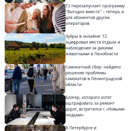
Т2 перезапускает программу
"Выгодно вместе" – теперь и
для абонентов других
операторов
Зубры в онлайне: Т2
оцифровал места отдыха и
наблюдения за дикими
животными в Ленобласти
Самокатный сбор: найдено
решение проблемы
самокатов в Ленинградской
области
Блогер, которого хотят
оштрафовать за ремонт
дорог, встретился с «Новыми
людьми»
В Петербурге и