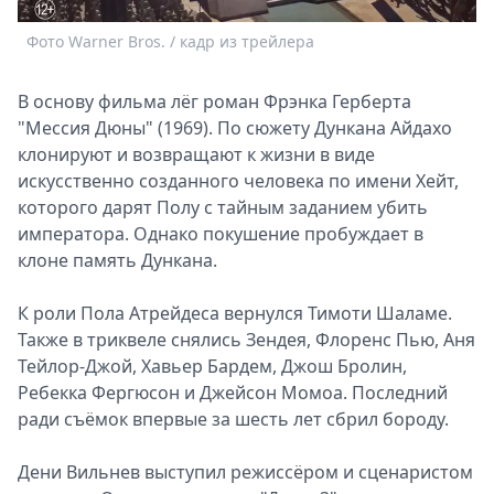
Спецпроекты
Фото Warner Bros. / кадр из трейлера
Звезды
Выборы
В основу фильма лёг роман Фрэнка Герберта
2026
"Мессия Дюны" (1969). По сюжету Дункана Айдахо
Скачай
клонируют и возвращают к жизни в виде
Metro
искусственно созданного человека по имени Хейт,
которого дарят Полу с тайным заданием убить
императора. Однако покушение пробуждает в
клоне память Дункана.
К роли Пола Атрейдеса вернулся Тимоти Шаламе.
Также в триквеле снялись Зендея, Флоренс Пью, Аня
Тейлор-Джой, Хавьер Бардем, Джош Бролин,
Ребекка Фергюсон и Джейсон Момоа. Последний
ради съёмок впервые за шесть лет сбрил бороду.
Дени Вильнев выступил режиссёром и сценаристом