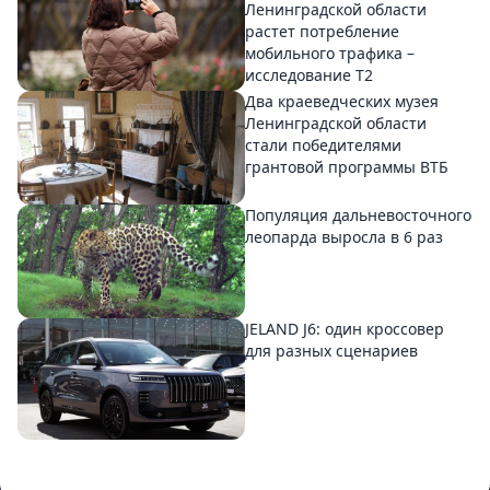
Ленинградской области
растет потребление
мобильного трафика –
исследование T2
Два краеведческих музея
Ленинградской области
стали победителями
грантовой программы ВТБ
Популяция дальневосточного
леопарда выросла в 6 раз
JELAND J6: один кроссовер
для разных сценариев