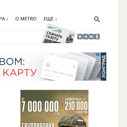
РА ↓
О METRO
ЕЩЕ ↓