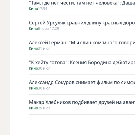
"Там, где нет чести, там нет человека": Да
Кино
17:54
Сергей Урсуляк сравнил длину красных доро
Кино
Вчера 17:29
Алексей Герман: "Мы слишком много говори
Кино
31 июл
"К хейту готова": Ксения Бородина дебютир
Кино
30 июл
Александр Сокуров снимает фильм по симф
Кино
30 июл
Макар Хлебников подбивает друзей на ава
Кино
29 июл