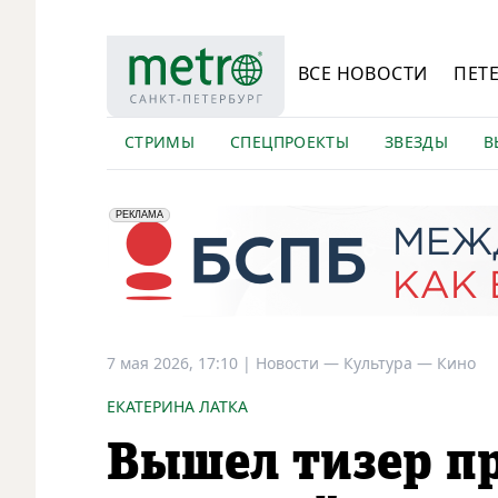
ВСЕ НОВОСТИ
ПЕТ
СТРИМЫ
СПЕЦПРОЕКТЫ
ЗВЕЗДЫ
В
erid: 2VfnxyFybV5
ПАО "Банк "Санкт-Петербург", ИНН: 7831000027
РЕКЛАМА
7 мая 2026, 17:10
|
Новости —
Культура —
Кино
ЕКАТЕРИНА ЛАТКА
Вышел тизер п