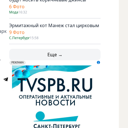
6 Фото
Мода
16:32
Эрмитажный кот Манеж стал цирковым
арк
9 Фото
С.Петербург
15:58
Еще →
.
erid: LdtCK5udn
АО "ГАТР", ИНН: 7841320717
РЕКЛАМА