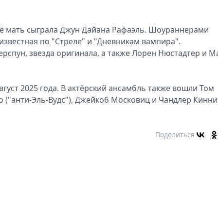
её мать сыграла Джун Дайана Рафаэль. Шоураннерами
известная по "Стреле" и "Дневникам вампира".
рспун, звезда оригинала, а также Лорен Нюстадтер и М
вгуст 2025 года. В актёрский ансамбль также вошли Том
о ("анти-Эль-Вудс"), Джейкоб Московиц и Чандлер Кинни
Поделиться