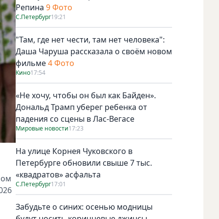
Репина
9 Фото
С.Петербург
19:21
"Там, где нет чести, там нет человека":
Даша Чаруша рассказала о своём новом
фильме
4 Фото
Кино
17:54
«Не хочу, чтобы он был как Байден».
Дональд Трамп уберег ребенка от
падения со сцены в Лас-Вегасе
Мировые новости
17:23
На улице Корнея Чуковского в
Петербурге обновили свыше 7 тыс.
«квадратов» асфальта
лом
С.Петербург
17:01
026
Забудьте о синих: осенью модницы
будут носить коричневые джинсы