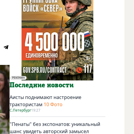
РЕКЛАМА
Социальная реклама
Последние новости
Аисты поднимают настроение
трактористам
10 Фото
С.Петербург
19:27
"Пенаты" без экспонатов: уникальный
шанс увидеть авторский замысел