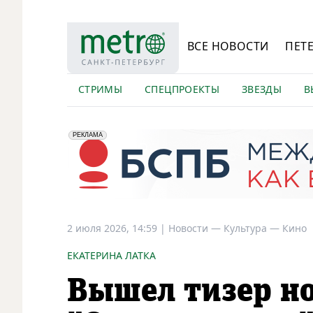
ВСЕ НОВОСТИ
ПЕТ
СТРИМЫ
СПЕЦПРОЕКТЫ
ЗВЕЗДЫ
В
erid: 2VfnxyFybV5
ПАО "Банк "Санкт-Петербург", ИНН: 7831000027
РЕКЛАМА
2 июля 2026, 14:59
|
Новости —
Культура —
Кино
ЕКАТЕРИНА ЛАТКА
Вышел тизер н