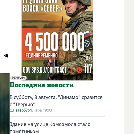
РЕКЛАМА
Социальная реклама
Последние новости
В субботу, 8 августа, "Динамо" сразится
с "Тверью"
С.Петербург
Вчера 19:03
Здание на улице Комсомола стало
памятником