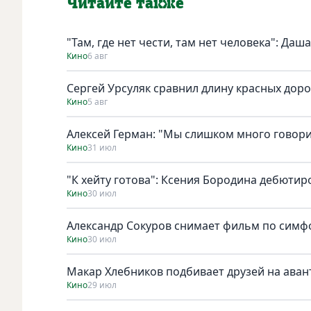
Читайте также
"Там, где нет чести, там нет человека": Да
Кино
6 авг
Сергей Урсуляк сравнил длину красных доро
Кино
5 авг
Алексей Герман: "Мы слишком много говори
Кино
31 июл
"К хейту готова": Ксения Бородина дебютир
Кино
30 июл
Александр Сокуров снимает фильм по симф
Кино
30 июл
Макар Хлебников подбивает друзей на ава
Кино
29 июл