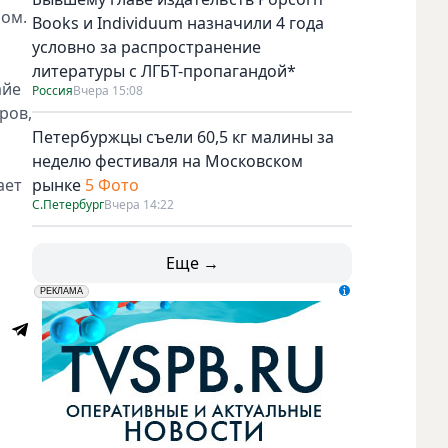
ром.
Books и Individuum назначили 4 года
условно за распространение
литературы с ЛГБТ-пропагандой*
айе
Россия
Вчера 15:08
ров,
Петербуржцы съели 60,5 кг малины за
неделю фестиваля на Московском
ает
рынке
5 Фото
С.Петербург
Вчера 14:22
Еще →
erid: LdtCK5udn
АО "ГАТР", ИНН: 7841320717
РЕКЛАМА