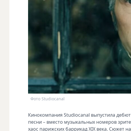
Фото Studiocanal
Кинокомпания Studiocanal выпустила дебют
песни – вместо музыкальных номеров зрите
хаос парижских баррикад XIX века. Сюжет 