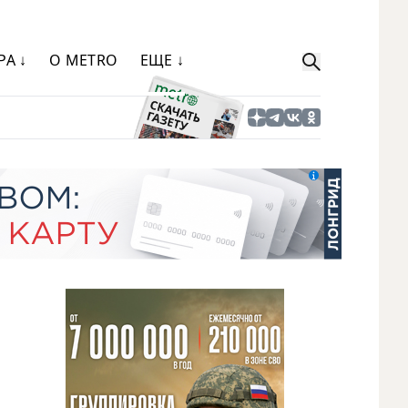
РА ↓
О METRO
ЕЩЕ ↓