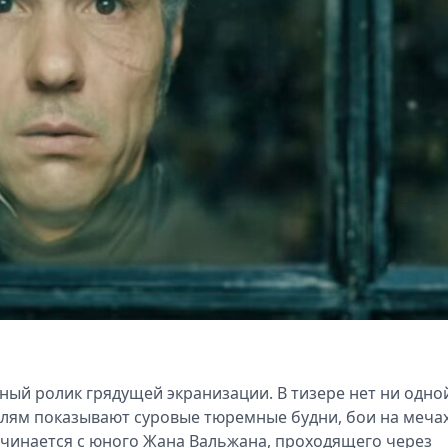
ный ролик грядущей экранизации. В тизере нет ни одно
лям показывают суровые тюремные будни, бои на мечах
начинается с юного Жана Вальжана, проходящего через