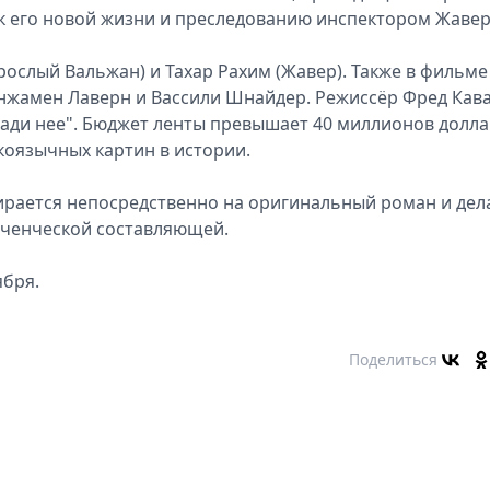
 к его новой жизни и преследованию инспектором Жаве
ослый Вальжан) и Тахар Рахим (Жавер). Также в фильме
енжамен Лаверн и Вассили Шнайдер. Режиссёр Фред Кав
ради нее". Бюджет ленты превышает 40 миллионов долла
коязычных картин в истории.
пирается непосредственно на оригинальный роман и дел
юченческой составляющей.
ября.
Поделиться