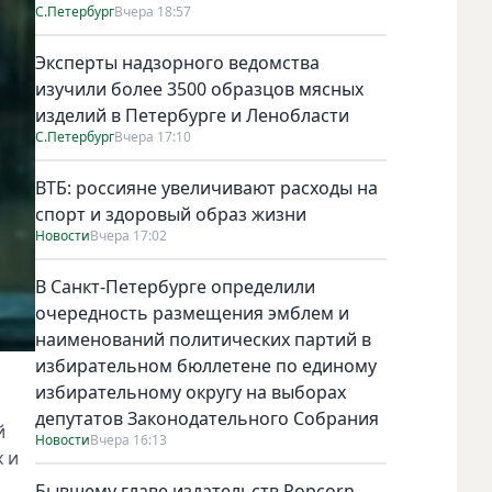
С.Петербург
Вчера 18:57
Эксперты надзорного ведомства
изучили более 3500 образцов мясных
изделий в Петербурге и Ленобласти
С.Петербург
Вчера 17:10
ВТБ: россияне увеличивают расходы на
спорт и здоровый образ жизни
Новости
Вчера 17:02
В Санкт-Петербурге определили
очередность размещения эмблем и
наименований политических партий в
избирательном бюллетене по единому
избирательному округу на выборах
депутатов Законодательного Собрания
й
Новости
Вчера 16:13
 и
Бывшему главе издательств Popcorn