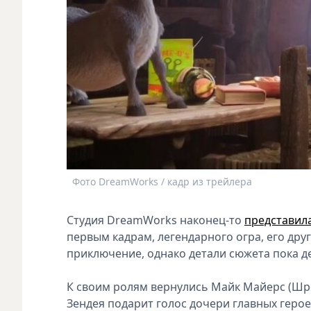
Фото DreamWorks / кадр из трейлера
Студия DreamWorks наконец-то
представил
первым кадрам, легендарного огра, его друг
приключение, однако детали сюжета пока де
К своим ролям вернулись Майк Майерс (Шре
Зендея подарит голос дочери главных геро