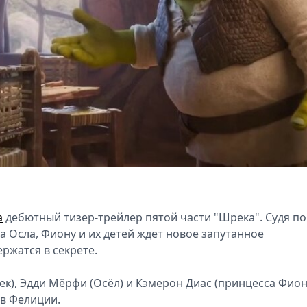
а
дебютный тизер-трейлер пятой части "Шрека". Судя по
а Осла, Фиону и их детей ждет новое запутанное
ржатся в секрете.
к), Эдди Мёрфи (Осёл) и Кэмерон Диас (принцесса Фион
ев Фелиции.