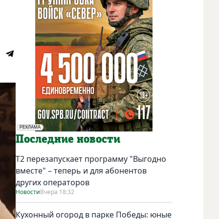
РЕКЛАМА
Социальная реклама
Последние новости
Т2 перезапускает программу "Выгодно
вместе" – теперь и для абонентов
других операторов
Новости
Вчера 18:32
Кухонный огород в парке Победы: юные