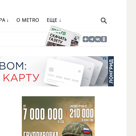
РА ↓
О METRO
ЕЩЕ ↓