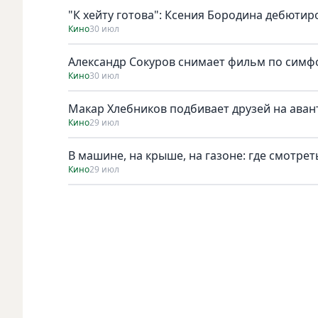
"К хейту готова": Ксения Бородина дебютир
Кино
30 июл
Александр Сокуров снимает фильм по симф
Кино
30 июл
Макар Хлебников подбивает друзей на ава
Кино
29 июл
В машине, на крыше, на газоне: где смотрет
Кино
29 июл