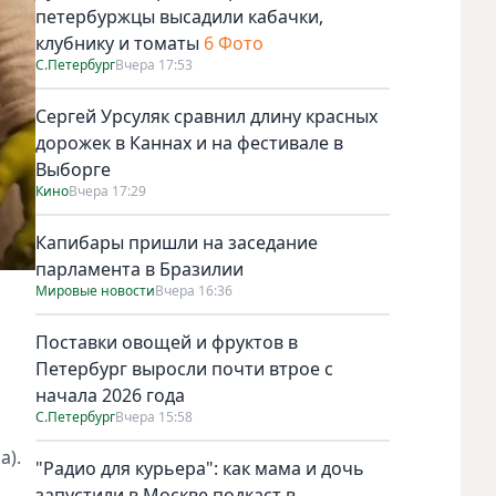
петербуржцы высадили кабачки,
клубнику и томаты
6 Фото
С.Петербург
Вчера 17:53
Сергей Урсуляк сравнил длину красных
дорожек в Каннах и на фестивале в
Выборге
Кино
Вчера 17:29
Капибары пришли на заседание
парламента в Бразилии
Мировые новости
Вчера 16:36
Поставки овощей и фруктов в
Петербург выросли почти втрое с
начала 2026 года
С.Петербург
Вчера 15:58
а).
"Радио для курьера": как мама и дочь
запустили в Москве подкаст в