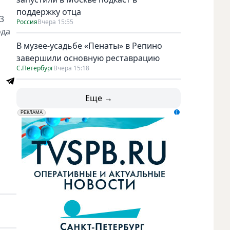
поддержку отца
3
Россия
Вчера 15:55
ода
В музее-усадьбе «Пенаты» в Репино
завершили основную реставрацию
С.Петербург
Вчера 15:18
Еще →
erid: LdtCK5udn
АО "ГАТР", ИНН: 7841320717
РЕКЛАМА