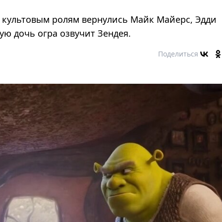
К культовым ролям вернулись Майк Майерс, Эдди
ю дочь огра озвучит Зендея.
Поделиться