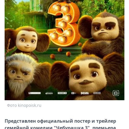
Спецпроекты
Звезды
Выборы
2026
Скачай
Metro
Фото kinopoisk.ru
Представлен официальный постер и трейлер
семейной комедии "Чебурашка 3", премьера