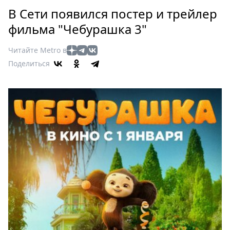
Петербург
В Сети появился постер и трейлер
Россия
фильма "Чебурашка 3"
Мир
Здоровье
Читайте Metro в
Еда
Поделиться
Туризм
Мода
Театр
Кино
Афиша
Книги
Выставки
Пресс-
релизы
О
Metro
Стримы