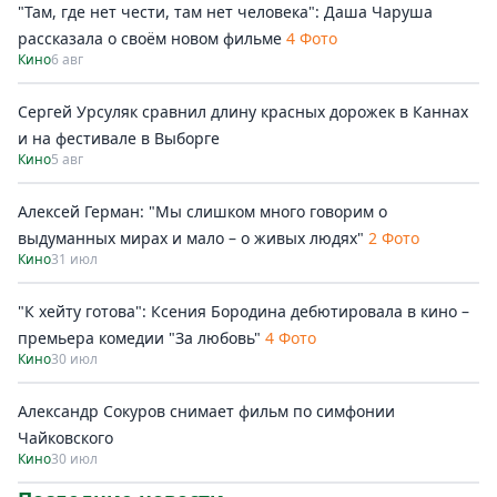
"Там, где нет чести, там нет человека": Даша Чаруша
рассказала о своём новом фильме
4 Фото
Кино
6 авг
Сергей Урсуляк сравнил длину красных дорожек в Каннах
и на фестивале в Выборге
Кино
5 авг
Алексей Герман: "Мы слишком много говорим о
выдуманных мирах и мало – о живых людях"
2 Фото
Кино
31 июл
"К хейту готова": Ксения Бородина дебютировала в кино –
премьера комедии "За любовь"
4 Фото
Кино
30 июл
Александр Сокуров снимает фильм по симфонии
Чайковского
Кино
30 июл