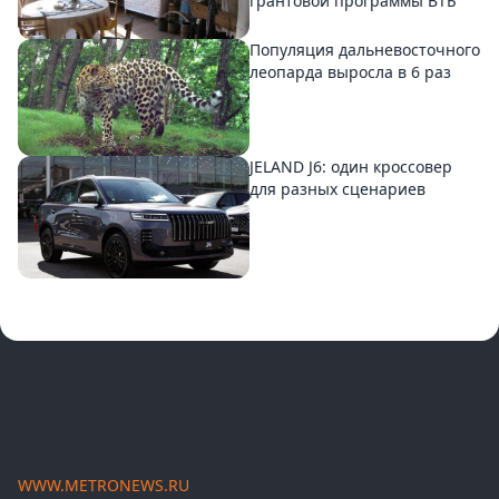
грантовой программы ВТБ
Популяция дальневосточного
леопарда выросла в 6 раз
JELAND J6: один кроссовер
для разных сценариев
WWW.METRONEWS.RU