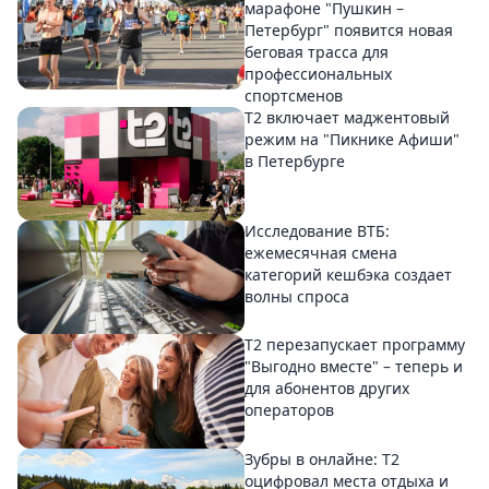
марафоне "Пушкин –
Петербург" появится новая
беговая трасса для
профессиональных
спортсменов
Т2 включает маджентовый
режим на "Пикнике Афиши"
в Петербурге
Исследование ВТБ:
ежемесячная смена
категорий кешбэка создает
волны спроса
Т2 перезапускает программу
"Выгодно вместе" – теперь и
для абонентов других
операторов
Зубры в онлайне: Т2
оцифровал места отдыха и